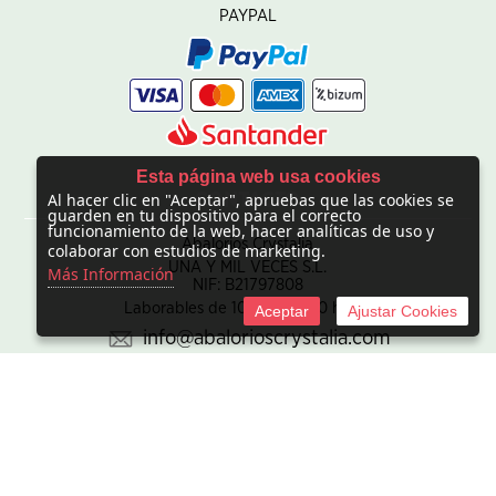
PAYPAL
Esta página web usa cookies
Al hacer clic en "Aceptar", apruebas que las cookies se
CONTACTO
guarden en tu dispositivo para el correcto
funcionamiento de la web, hacer analíticas de uso y
Abalorios Crystalia
colaborar con estudios de marketing.
UNA Y MIL VECES S.L.
Más Información
NIF: B21797808
Laborables de 10:00 - 20:00 horas
Aceptar
Ajustar Cookies
info@abalorioscrystalia.com