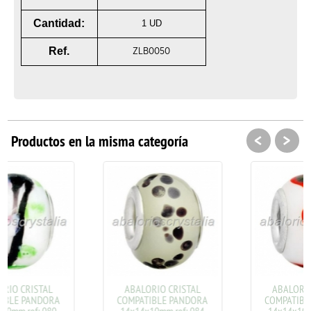
Cantidad:
1 UD
Ref.
ZLB0050
<
>
Productos en la misma categoría
ABALORIO CRISTAL
ABALORIO CRISTAL
COMPATIBLE PANDORA
COMPATIBLE PANDORA
14x14x10mm ref: 084
14x14x10mm ref: 114