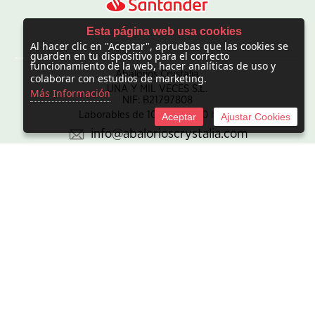
Esta página web usa cookies
Al hacer clic en "Aceptar", apruebas que las cookies se
CONTACTO
guarden en tu dispositivo para el correcto
funcionamiento de la web, hacer analíticas de uso y
Abalorios Crystalia
colaborar con estudios de marketing.
UNA Y MIL VECES S.L.
Más Información
NIF: B21797808
Laborables de 10:00 - 20:00 horas
Aceptar
Ajustar Cookies
info@abalorioscrystalia.com
© 2010 -
2026 UNA Y MIL VECES S.L. NIF:B21797808. Sociedad
inscrita en el Registro mercantil de Madrid en el Tomo/I.R.U.S.
1000448293693, inscripción 1ª de la hoja M-850345.