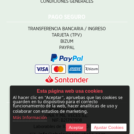
CONDICIONES GENERALES
PAGO SEGURO
TRANSFERENCIA BANCARIA / INGRESO
TARJETA (TPV)
BIZUM
PAYPAL
Esta página web usa cookies
Al hacer clic en "Aceptar", apruebas que las cookies se
CONTACTO
guarden en tu dispositivo para el correcto
funcionamiento de la web, hacer analíticas de uso y
Abalorios Crystalia
colaborar con estudios de marketing.
UNA Y MIL VECES S.L.
Más Información
NIF: B21797808
Laborables de 10:00 - 20:00 horas
Aceptar
Ajustar Cookies