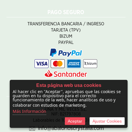
PAGO SEGURO
TRANSFERENCIA BANCARIA / INGRESO
TARJETA (TPV)
BIZUM
PAYPAL
Esta página web usa cookies
Al hacer clic en "Aceptar", apruebas que las cookies se
CONTACTO
guarden en tu dispositivo para el correcto
funcionamiento de la web, hacer analíticas de uso y
Abalorios Crystalia
colaborar con estudios de marketing.
UNA Y MIL VECES S.L.
Más Información
NIF: B21797808
Laborables de 10:00 - 20:00 horas
Aceptar
Ajustar Cookies
info@abalorioscrystalia.com