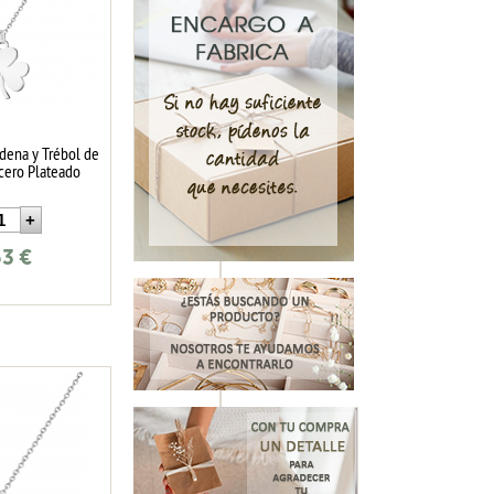
dena y Trébol de
Acero Plateado
63
€