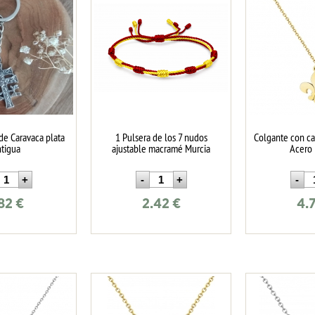
de Caravaca plata
1 Pulsera de los 7 nudos
Colgante con ca
ntigua
ajustable macramé Murcia
Acero
.82
€
2.42
€
4.