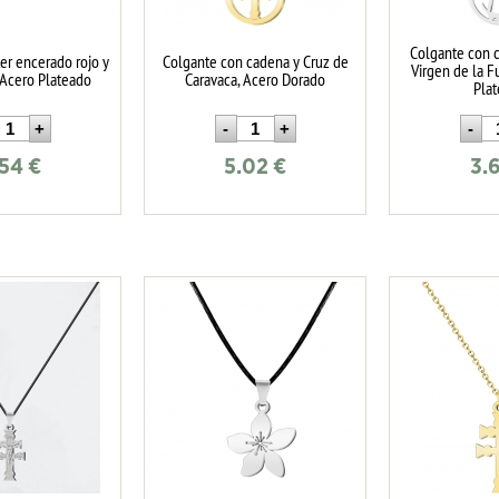
Colgante con c
ter encerado rojo y
Colgante con cadena y Cruz de
Virgen de la F
, Acero Plateado
Caravaca, Acero Dorado
Pla
.54
€
5.02
€
3.