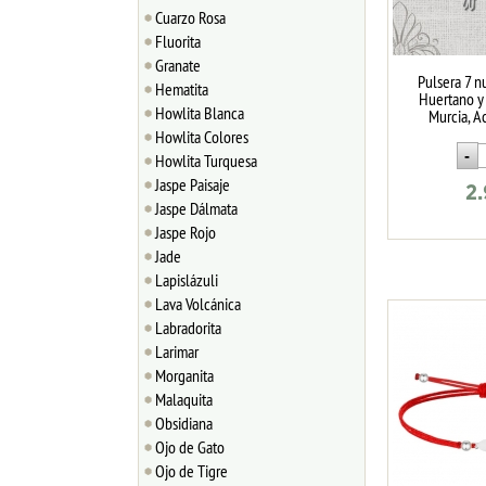
Cuarzo Rosa
Fluorita
Granate
Pulsera 7 n
Hematita
Huertano y
Howlita Blanca
Murcia, A
Howlita Colores
Howlita Turquesa
Jaspe Paisaje
2
Jaspe Dálmata
Jaspe Rojo
Jade
Lapislázuli
Lava Volcánica
Labradorita
Larimar
Morganita
Malaquita
Obsidiana
Ojo de Gato
Ojo de Tigre