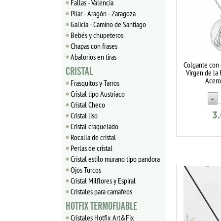
Fallas - Valencia
Pilar - Aragón - Zaragoza
Galicia - Camino de Santiago
Bebés y chupeteros
Chapas con frases
Abalorios en tiras
Colgante con
CRISTAL
Virgen de la 
Acero
Frasquitos y Tarros
Cristal tipo Austriaco
Cristal Checo
Cristal liso
3
Cristal craquelado
Rocalla de cristal
Perlas de cristal
Cristal estilo murano tipo pandora
Ojos Turcos
Cristal Milflores y Espiral
Cristales para camafeos
HOTFIX TERMOFIJABLE
Cristales Hotfix Art&Fix