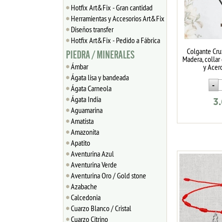
Hotfix Art&Fix - Gran cantidad
Herramientas y Accesorios Art&Fix
Diseños transfer
Hotfix Art&Fix - Pedido a Fábrica
Colgante Cru
PIEDRA / MINERALES
Madera, collar
Ámbar
y Acer
Ágata lisa y bandeada
Ágata Carneola
Ágata India
3
Aguamarina
Amatista
Amazonita
Apatito
Aventurina Azul
Aventurina Verde
Aventurina Oro / Gold stone
Azabache
Calcedonia
Cuarzo Blanco / Cristal
Cuarzo Citrino