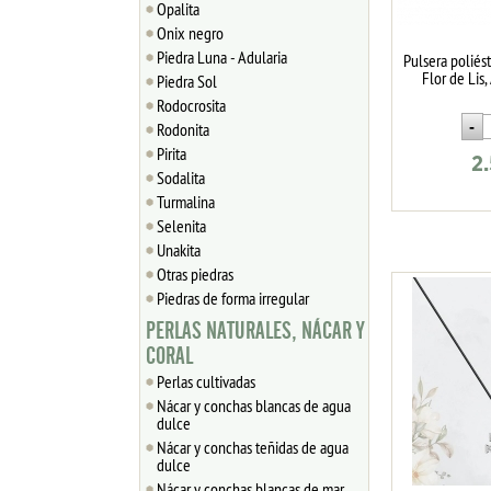
Opalita
Onix negro
Piedra Luna - Adularia
Pulsera poliés
Flor de Lis
Piedra Sol
Rodocrosita
Rodonita
Pirita
2
Sodalita
Turmalina
Selenita
Unakita
Otras piedras
Piedras de forma irregular
PERLAS NATURALES, NÁCAR Y
CORAL
Perlas cultivadas
Nácar y conchas blancas de agua
dulce
Nácar y conchas teñidas de agua
dulce
Nácar y conchas blancas de mar