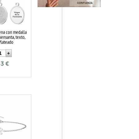
ena con medalla
uensanta, texto,
Plateado
63
€