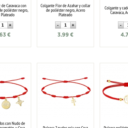
z de Caravaca con
Colgante Flor de Azahar y collar
Colgante y cad
 de poliéster negro,
de poliéster negro, Acero
Caravaca, 
 Plateado
Plateado
.63
€
3.99
€
4.
udos con Nudo de
agramatón, y Cruz
Pulsera 7 nudos roja con Cruz
Pulsera poliést