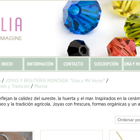
INICIO
INFORMACIÓN
CONTACTO
SUSCRIPCIÓN
UNA Y M
o
/
JOYAS Y BISUTERÍA MONTADA "Una y Mil Veces"
/
ión y Tradición
/
Murcia
flejan la calidez del sureste, la huerta y el mar. Inspirados en la cerám
eo y la tradición agrícola. Joyas con frescura, formas orgánicas y un a