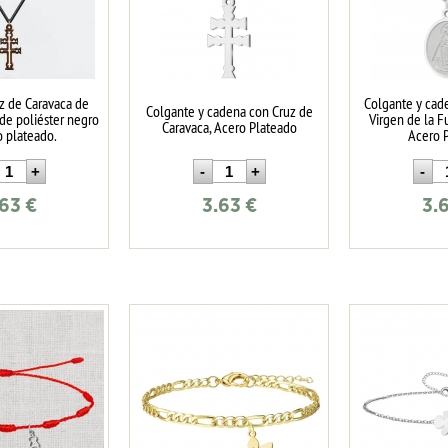
z de Caravaca de
Colgante y cad
Colgante y cadena con Cruz de
 de poliéster negro
Virgen de la F
Caravaca, Acero Plateado
o plateado.
Acero 
.63
€
3.63
€
3.