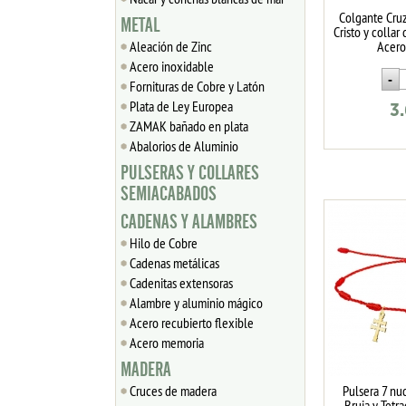
Colgante Cru
METAL
Cristo y collar
Aleación de Zinc
Acero
Acero inoxidable
Fornituras de Cobre y Latón
Plata de Ley Europea
3
ZAMAK bañado en plata
Abalorios de Aluminio
PULSERAS Y COLLARES
SEMIACABADOS
CADENAS Y ALAMBRES
Hilo de Cobre
Cadenas metálicas
Cadenitas extensoras
Alambre y aluminio mágico
Acero recubierto flexible
Acero memoria
MADERA
Cruces de madera
Pulsera 7 n
Bruja y Tetr