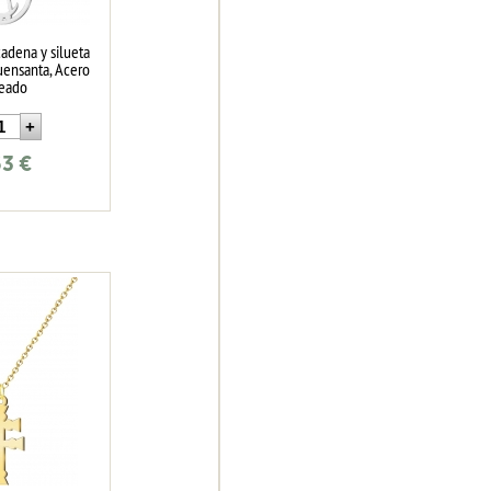
adena y silueta
uensanta, Acero
teado
63
€