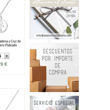
adena y Cruz de
cero Plateado
99
€