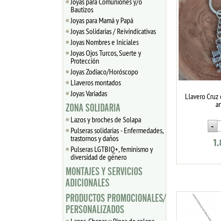
Joyas para Comuniones y/o
Bautizos
Joyas para Mamá y Papá
Joyas Solidarias / Reivindicativas
Joyas Nombres e Iniciales
Joyas Ojos Turcos, Suerte y
Protección
Joyas Zodiaco/Horóscopo
Llaveros montados
Joyas Variadas
Llavero Cruz 
a
ZONA SOLIDARIA
Lazos y broches de Solapa
Pulseras solidarias - Enfermedades,
trastornos y daños
1
Pulseras LGTBIQ+, feminismo y
diversidad de género
MONTAJES Y SERVICIOS
ADICIONALES
PRODUCTOS PROMOCIONALES/
PERSONALIZADOS