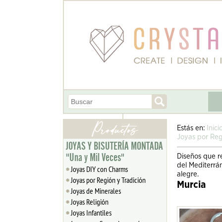
Estás en:
Inici
Joyas por Reg
JOYAS Y BISUTERÍA MONTADA
"Una y Mil Veces"
Diseños que re
del Mediterrán
Joyas DIY con Charms
alegre.
Joyas por Región y Tradición
Murcia
Joyas de Minerales
Joyas Religión
Joyas Infantiles