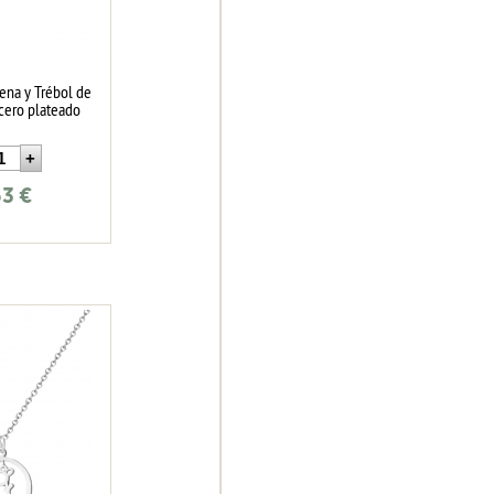
ena y Trébol de
Acero plateado
63
€