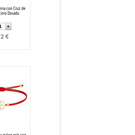
ena con Cruz de
Acero Dorado
72
€
er nylon rojo con