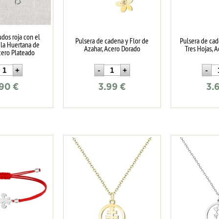
udos roja con el
Pulsera de cadena y Flor de
Pulsera de cad
 la Huertana de
Azahar, Acero Dorado
Tres Hojas, 
cero Plateado
.90
€
3.99
€
3.