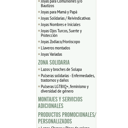
Joyas para Comuniones y/o
Bautizos
Joyas para Mamá y Papá
Joyas Solidarias / Reivindicativas
Joyas Nombres e Iniciales
Joyas Ojos Turcos, Suerte y
Protección
Joyas Zodiaco/Horóscopo
Llaveros montados
Joyas Variadas
ZONA SOLIDARIA
Lazos y broches de Solapa
Pulseras solidarias - Enfermedades,
trastornos y daños
Pulseras LGTBIQ+, feminismo y
diversidad de género
MONTAJES Y SERVICIOS
ADICIONALES
PRODUCTOS PROMOCIONALES/
PERSONALIZADOS