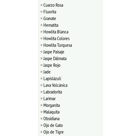
Cuarzo Rosa
Fluorita
Granate
Hematita
Howlita Blanca
Howlita Colores
Howlita Turquesa
Jaspe Paisaje
Jaspe Dálmata
Jaspe Rojo
Jade
Lapislázuli
Lava Volcánica
Labradorita
Larimar
Morganita
Malaquita
Obsidiana
Ojo de Gato
Ojo de Tigre