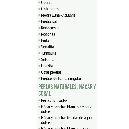
Opalita
Onix negro
Piedra Luna - Adularia
Piedra Sol
Rodocrosita
Rodonita
Pirita
Sodalita
Turmalina
Selenita
Unakita
Otras piedras
Piedras de forma irregular
PERLAS NATURALES, NÁCAR Y
CORAL
Perlas cultivadas
Nácar y conchas blancas de agua
dulce
Nácar y conchas teñidas de agua
dulce
Nácar y conchas blancas de mar