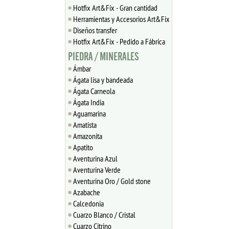
Hotfix Art&Fix - Gran cantidad
Herramientas y Accesorios Art&Fix
Diseños transfer
Hotfix Art&Fix - Pedido a Fábrica
PIEDRA / MINERALES
Ámbar
Ágata lisa y bandeada
Ágata Carneola
Ágata India
Aguamarina
Amatista
Amazonita
Apatito
Aventurina Azul
Aventurina Verde
Aventurina Oro / Gold stone
Azabache
Calcedonia
Cuarzo Blanco / Cristal
Cuarzo Citrino