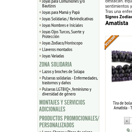
Joyas para Comuniones y/o
destacan. equ
Bautizos
sentimientos y
Joyas para Mamá y Papá
Tras una enfer
Signos Zodia
Joyas Solidarias / Reivindicativas
Amatista
Joyas Nombres e Iniciales
Joyas Ojos Turcos, Suerte y
Protección
Joyas Zodiaco/Horóscopo
Llaveros montados
Joyas Variadas
ZONA SOLIDARIA
Lazos y broches de Solapa
Pulseras solidarias - Enfermedades,
trastornos y daños
Pulseras LGTBIQ+, feminismo y
diversidad de género
MONTAJES Y SERVICIOS
Tira de bola
Amatista - 
ADICIONALES
PRODUCTOS PROMOCIONALES/
PERSONALIZADOS
9