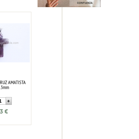
CRUZ AMATISTA
13mm
13
€