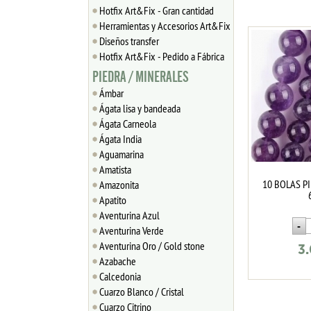
Hotfix Art&Fix - Gran cantidad
Herramientas y Accesorios Art&Fix
Diseños transfer
Hotfix Art&Fix - Pedido a Fábrica
PIEDRA / MINERALES
Ámbar
Ágata lisa y bandeada
Ágata Carneola
Ágata India
Aguamarina
Amatista
10 BOLAS P
Amazonita
Apatito
Aventurina Azul
Aventurina Verde
Aventurina Oro / Gold stone
3
Azabache
Calcedonia
Cuarzo Blanco / Cristal
Cuarzo Citrino