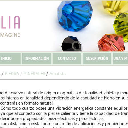
INICIO
INFORMACIÓN
CONTACTO
SUSCRIPCIÓN
UNA Y M
o
/
PIEDRA / MINERALES
/
Amatista
ad de cuarzo natural de origen magmático de tonalidad violeta y m
os intensa en tonalidad dependiendo de la cantidad de hierro en su 
ncontrarás en formato natural.
:
Como todo cuarzo posee una vibración energética constante equilib
a que al contacto con la piel se calienta y tiene la capacidad de trans
decir posee propiedades piezoeléctricas y piroeléctricas.
 amatista como cristal posee un sin fin de aplicaciones y propiedades