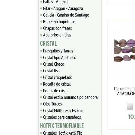
Fallas - Valencia
Pilar - Aragón - Zaragoza
Galicia - Camino de Santiago
Bebés y chupeteros
Chapas con frases
Abalorios en tiras
CRISTAL
Frasquitos y Tarros
Cristal tipo Austriaco
Cristal Checo
Cristal liso
Cristal craquelado
Rocalla de cristal
Tira de piedr
Perlas de cristal
Amatista 
Cristal estilo murano tipo pandora
Ojos Turcos
Cristal Milflores y Espiral
Cristales para camafeos
10
HOTFIX TERMOFIJABLE
Cristales Hotfix Art&Fix