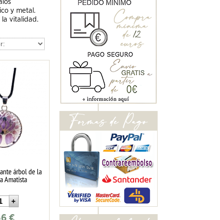
alos
ico y metal.
la vitalidad.
ante árbol de la
ra Amatista
66
€