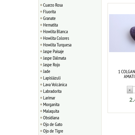
Cuarzo Rosa
Fluorita
Granate
Hematita
Howlita Blanca
Howlita Colores
Howlita Turquesa
Jaspe Paisaje
Jaspe Dálmata
Jaspe Rojo
Jade
1 COLGA
AMATI
Lapislázuli
Lava Volcánica
Labradorita
Larimar
2
Morganita
Malaquita
Obsidiana
Ojo de Gato
Ojo de Tigre