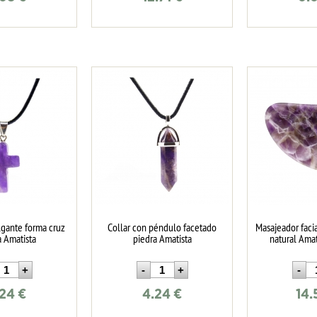
lgante forma cruz
Collar con péndulo facetado
Masajeador faci
a Amatista
piedra Amatista
natural Ama
.24
€
4.24
€
14.