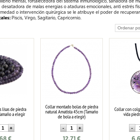
ilibrio mental, fortalecedora del sistema inmunológico, sanadora de m
 desatadora de malas energias o ataduras emocionales, anti estrés fís
medad o intervención quirúrgica se le atribuye el poder de recuperar 
cales:
Piscis, Virgo, Sagitario, Capricornio.
Collar montado bolas de piedra
s lisas de piedra
Collar con colg
natural Amatista 45cm (Tamaño
Tamaño a elegir
vida pied
de bola a elegir)
.68
€
12.71
€
6.