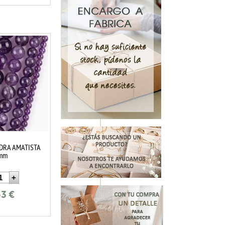
EDRA AMATISTA
mm
63
€