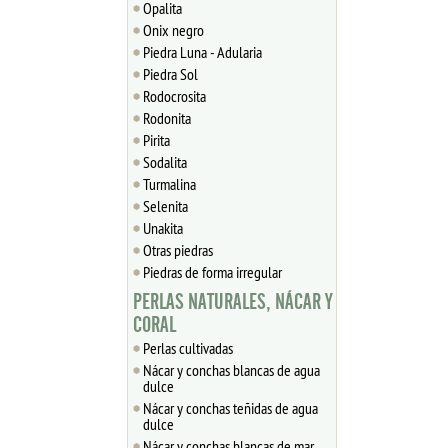
Opalita
Onix negro
Piedra Luna - Adularia
Piedra Sol
Rodocrosita
Rodonita
Pirita
Sodalita
Turmalina
Selenita
Unakita
Otras piedras
Piedras de forma irregular
PERLAS NATURALES, NÁCAR Y
CORAL
Perlas cultivadas
Nácar y conchas blancas de agua
dulce
Nácar y conchas teñidas de agua
dulce
Nácar y conchas blancas de mar