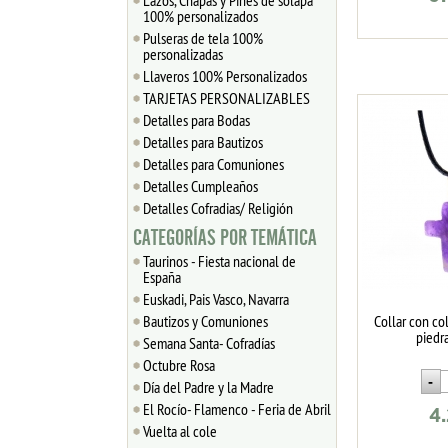
Lazos, Chapas y Pines de solapa
100% personalizados
Pulseras de tela 100%
personalizadas
Llaveros 100% Personalizados
TARJETAS PERSONALIZABLES
Detalles para Bodas
Detalles para Bautizos
Detalles para Comuniones
Detalles Cumpleaños
Detalles Cofradias/ Religión
CATEGORÍAS POR TEMÁTICA
Taurinos - Fiesta nacional de
España
Euskadi, Pais Vasco, Navarra
Bautizos y Comuniones
Collar con co
piedr
Semana Santa- Cofradías
Octubre Rosa
Día del Padre y la Madre
El Rocío- Flamenco - Feria de Abril
4
Vuelta al cole