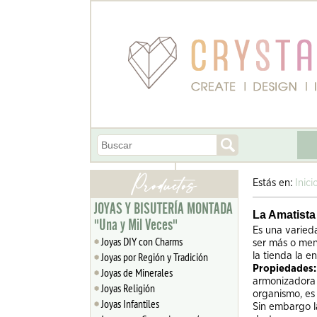
Estás en:
Inici
JOYAS Y BISUTERÍA MONTADA
La Amatista
"Una y Mil Veces"
Es una varied
Joyas DIY con Charms
ser más o men
Joyas por Región y Tradición
la tienda la e
Propiedades
Joyas de Minerales
armonizadora y
Joyas Religión
organismo, es 
Joyas Infantiles
Sin embargo la