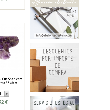
al Gua Sha piedra
tista 5.5x8cm
52
€