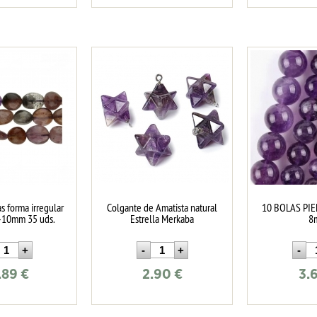
as forma irregular
Colgante de Amatista natural
10 BOLAS PI
8-10mm 35 uds.
Estrella Merkaba
8
.89
€
2.90
€
3.