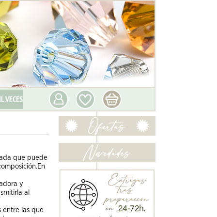
IL VECES
orada que puede
composición.En
radora y
mitirla al
 entre las que