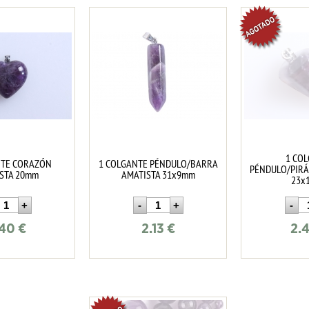
1 CO
NTE CORAZÓN
1 COLGANTE PÉNDULO/BARRA
PÉNDULO/PIRÁ
STA 20mm
AMATISTA 31x9mm
23x
.40
€
2.13
€
2.