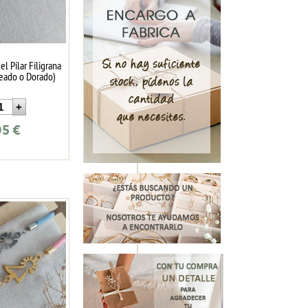
el Pilar Filigrana
teado o Dorado)
05
€