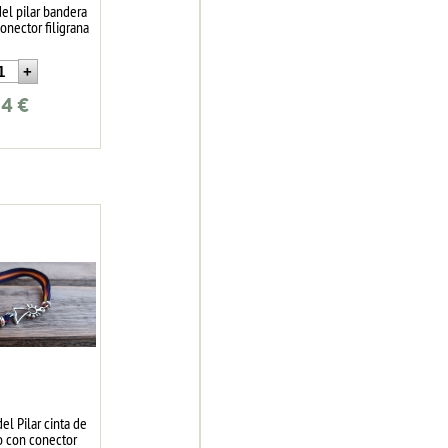
del pilar bandera
onector filigrana
24
€
el Pilar cinta de
o con conector