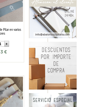
e Pilar en varios
ores
63
€