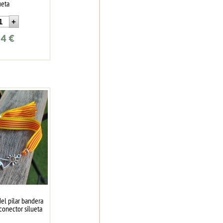
ueta
24
€
del pilar bandera
conector silueta