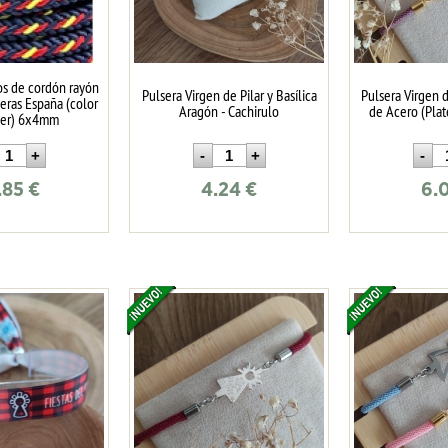
os de cordón rayón
Pulsera Virgen de Pilar y Basílica
Pulsera Virgen d
eras España (color
Aragón - Cachirulo
de Acero (Pla
ger) 6x4mm
.85
€
4.24
€
6.