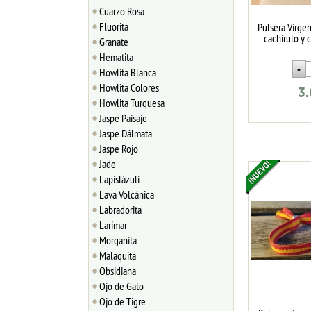
Cuarzo Rosa
Fluorita
Pulsera Virgen
cachirulo y 
Granate
Hematita
Howlita Blanca
Howlita Colores
3
Howlita Turquesa
Jaspe Paisaje
Jaspe Dálmata
Jaspe Rojo
Jade
Lapislázuli
Lava Volcánica
Labradorita
Larimar
Morganita
Malaquita
Obsidiana
Ojo de Gato
Ojo de Tigre