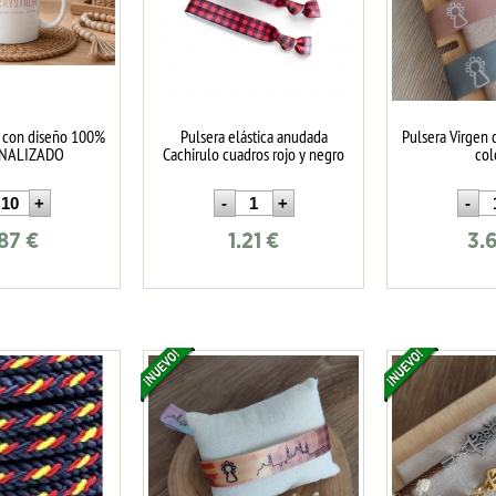
a con diseño 100%
Pulsera elástica anudada
Pulsera Virgen d
NALIZADO
Cachirulo cuadros rojo y negro
col
.87
€
1.21
€
3.