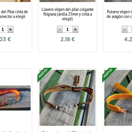
Llavero virgen del pilar colgante
 del Pilar cinta de
Pulsera virgen 
filigrana (anilla 25mm y cinta a
conector a elegir
de aragón con 
elegir)
.03
€
2.18
€
4.