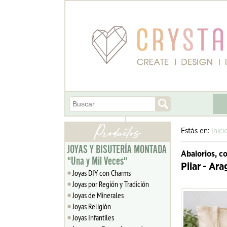
Estás en:
Inici
JOYAS Y BISUTERÍA MONTADA
Abalorios, c
"Una y Mil Veces"
Pilar - Ar
Joyas DIY con Charms
Joyas por Región y Tradición
Joyas de Minerales
Joyas Religión
Joyas Infantiles