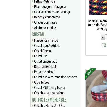
Fallas - Valencia
Pilar - Aragón - Zaragoza
Galicia - Camino de Santiago
Bebés y chupeteros
Bobina 8 metr
Chapas con frases
trenzado Band
Abalorios en tiras
a esco
CRISTAL
Frasquitos y Tarros
Cristal tipo Austriaco
12
Cristal Checo
Cristal liso
Cristal craquelado
Rocalla de cristal
Perlas de cristal
Cristal estilo murano tipo pandora
Ojos Turcos
Cristal Milflores y Espiral
Cristales para camafeos
HOTFIX TERMOFIJABLE
Cristales Hotfix Art&Fix