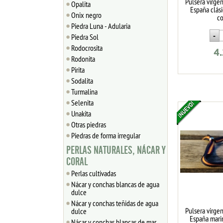
Pulsera virgen
Opalita
España clás
Onix negro
co
Piedra Luna - Adularia
Piedra Sol
Rodocrosita
4
Rodonita
Pirita
Sodalita
Turmalina
Selenita
Unakita
Otras piedras
Piedras de forma irregular
PERLAS NATURALES, NÁCAR Y
CORAL
Perlas cultivadas
Nácar y conchas blancas de agua
dulce
Nácar y conchas teñidas de agua
Pulsera virgen
dulce
España mari
Nácar y conchas blancas de mar