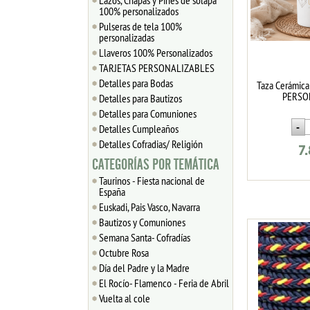
Lazos, Chapas y Pines de solapa
100% personalizados
Pulseras de tela 100%
personalizadas
Llaveros 100% Personalizados
TARJETAS PERSONALIZABLES
Detalles para Bodas
Taza Cerámic
PERSO
Detalles para Bautizos
Detalles para Comuniones
Detalles Cumpleaños
Detalles Cofradias/ Religión
7
CATEGORÍAS POR TEMÁTICA
Taurinos - Fiesta nacional de
España
Euskadi, Pais Vasco, Navarra
Bautizos y Comuniones
Semana Santa- Cofradías
Octubre Rosa
Día del Padre y la Madre
El Rocío- Flamenco - Feria de Abril
Vuelta al cole