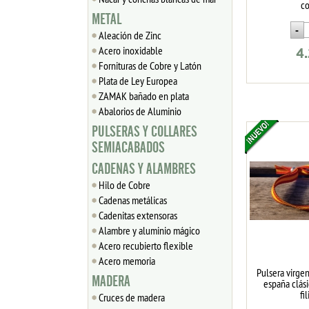
co
METAL
Aleación de Zinc
Acero inoxidable
4
Fornituras de Cobre y Latón
Plata de Ley Europea
ZAMAK bañado en plata
Abalorios de Aluminio
PULSERAS Y COLLARES
SEMIACABADOS
CADENAS Y ALAMBRES
Hilo de Cobre
Cadenas metálicas
Cadenitas extensoras
Alambre y aluminio mágico
Acero recubierto flexible
Acero memoria
Pulsera virgen
MADERA
españa clás
fi
Cruces de madera