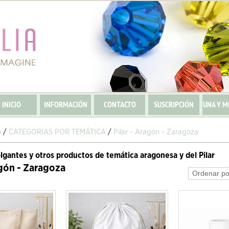
INICIO
INFORMACIÓN
CONTACTO
SUSCRIPCIÓN
UNA Y M
o
/
CATEGORÍAS POR TEMÁTICA
/
Pilar - Aragón - Zaragoza
olgantes y otros productos de temática aragonesa y del Pilar
agón - Zaragoza