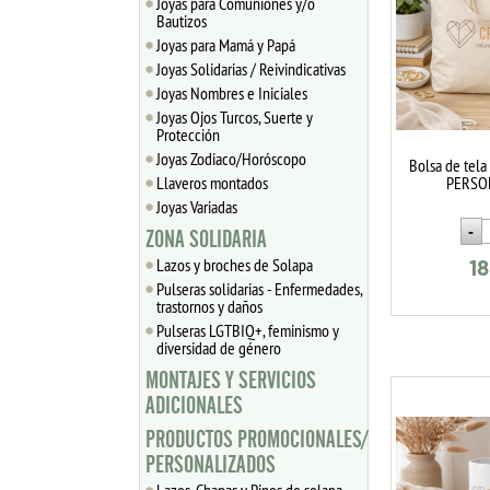
Joyas para Comuniones y/o
Bautizos
Joyas para Mamá y Papá
Joyas Solidarias / Reivindicativas
Joyas Nombres e Iniciales
Joyas Ojos Turcos, Suerte y
Protección
Joyas Zodiaco/Horóscopo
Bolsa de tel
Llaveros montados
PERSO
Joyas Variadas
ZONA SOLIDARIA
Lazos y broches de Solapa
18
Pulseras solidarias - Enfermedades,
trastornos y daños
Pulseras LGTBIQ+, feminismo y
diversidad de género
MONTAJES Y SERVICIOS
ADICIONALES
PRODUCTOS PROMOCIONALES/
PERSONALIZADOS