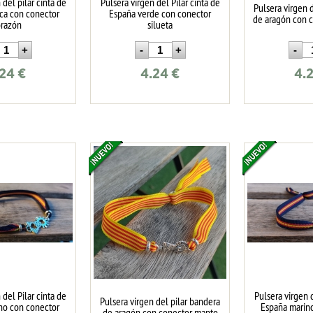
 del pilar cinta de
Pulsera virgen del Pilar cinta de
Pulsera virgen 
ica con conector
España verde con conector
de aragón con c
razón
silueta
.24
€
4.24
€
4.
 del Pilar cinta de
Pulsera virgen d
Pulsera virgen del pilar bandera
no con conector
España marin
de aragón con conector manto