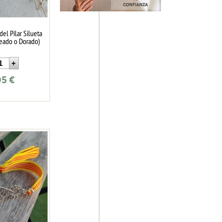
del Pilar Silueta
teado o Dorado)
05
€