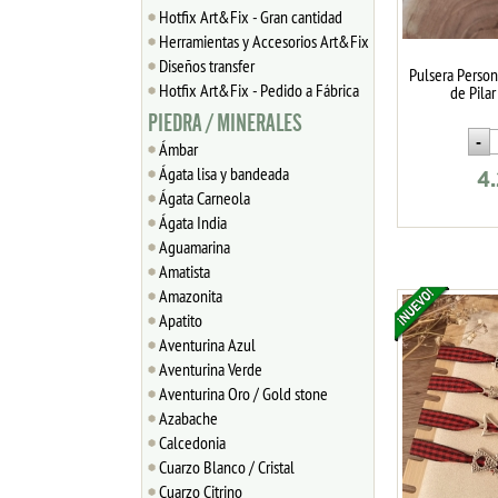
Hotfix Art&Fix - Gran cantidad
Herramientas y Accesorios Art&Fix
Diseños transfer
Pulsera Person
Hotfix Art&Fix - Pedido a Fábrica
de Pilar
PIEDRA / MINERALES
Ámbar
Ágata lisa y bandeada
4
Ágata Carneola
Ágata India
Aguamarina
Amatista
Amazonita
Apatito
Aventurina Azul
Aventurina Verde
Aventurina Oro / Gold stone
Azabache
Calcedonia
Cuarzo Blanco / Cristal
Cuarzo Citrino