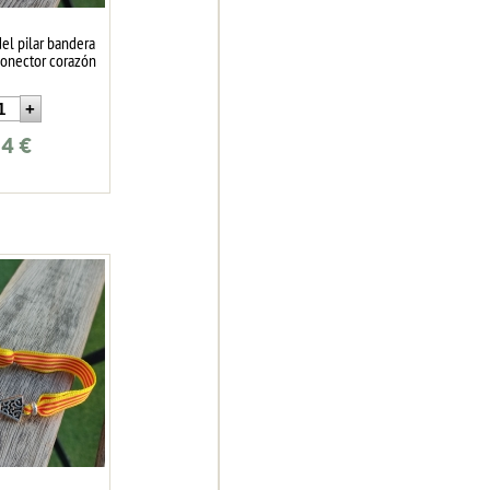
del pilar bandera
conector corazón
24
€