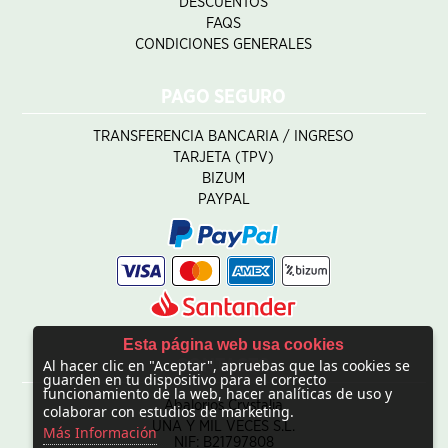
DESCUENTOS
FAQS
CONDICIONES GENERALES
PAGO SEGURO
TRANSFERENCIA BANCARIA / INGRESO
TARJETA (TPV)
BIZUM
PAYPAL
Esta página web usa cookies
Al hacer clic en "Aceptar", apruebas que las cookies se
CONTACTO
guarden en tu dispositivo para el correcto
funcionamiento de la web, hacer analíticas de uso y
Abalorios Crystalia
colaborar con estudios de marketing.
UNA Y MIL VECES S.L.
Más Información
NIF: B21797808