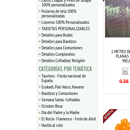
Lazos, Chapas y Pines de solapa
100% personalizados
Pulseras de tela 100%
personalizadas
Llaveros 100% Personalizados
TARJETAS PERSONALIZABLES
Detalles para Bodas
Detalles para Bautizos
Detalles para Comuniones
1 METRO D
Detalles Cumpleaños
PLANAS
Detalles Cofradias/ Religión
MEL
CATEGORÍAS POR TEMÁTICA
Taurinos - Fiesta nacional de
España
0.36
Euskadi, Pais Vasco, Navarra
Bautizos y Comuniones
Semana Santa- Cofradías
Octubre Rosa
Día del Padre y la Madre
El Rocío- Flamenco - Feria de Abril
Vuelta al cole