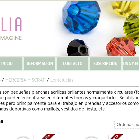
INICIO
INFORMACIÓN
CONTACTO
SUSCRIPCIÓN
UNA Y M
o
/
MERCERÍA Y SCRAP
/
Lentejuelas
s son pequeñas planchas acrilicas brillantes normalmente circulares (
ue pueden encontrarse en diferentes formas y craquelados. Se utiliza
es pero principalmente para el trabajo en prendas y accesorios como
ndas deportivas como maillots, vestidos de fiesta, etc.
as