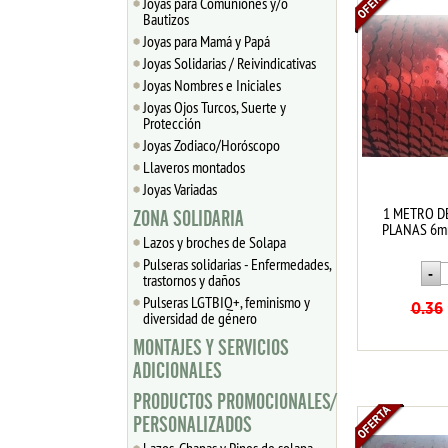
Joyas para Comuniones y/o
Bautizos
Joyas para Mamá y Papá
Joyas Solidarias / Reivindicativas
Joyas Nombres e Iniciales
Joyas Ojos Turcos, Suerte y
Protección
Joyas Zodiaco/Horóscopo
Llaveros montados
Joyas Variadas
1 METRO D
ZONA SOLIDARIA
PLANAS 6m
Lazos y broches de Solapa
Pulseras solidarias - Enfermedades,
trastornos y daños
Pulseras LGTBIQ+, feminismo y
0.36
diversidad de género
MONTAJES Y SERVICIOS
ADICIONALES
PRODUCTOS PROMOCIONALES/
PERSONALIZADOS