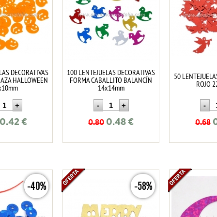
LAS DECORATIVAS
100 LENTEJUELAS DECORATIVAS
50 LENTEJUEL
BAZA HALLOWEEN
FORMA CABALLITO BALANCÍN
ROJO 
x10mm
14x14mm
0.42
€
0.48
€
0.80
0.68
-40%
-58%