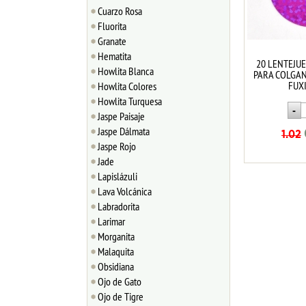
Cuarzo Rosa
Fluorita
Granate
Hematita
20 LENTEJUE
Howlita Blanca
PARA COLGAN
FUX
Howlita Colores
Howlita Turquesa
Jaspe Paisaje
Jaspe Dálmata
1.02
Jaspe Rojo
Jade
Lapislázuli
Lava Volcánica
Labradorita
Larimar
Morganita
Malaquita
Obsidiana
Ojo de Gato
Ojo de Tigre