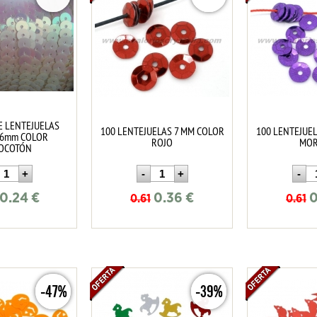
E LENTEJUELAS
100 LENTEJUELAS 7 MM COLOR
100 LENTEJUE
 6mm COLOR
ROJO
MO
OCOTÓN
0.24
€
0.36
€
0
0.61
0.61
-47%
-39%