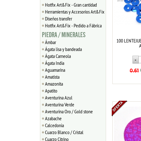
Hotfix Art&Fix - Gran cantidad
Herramientas y Accesorios Art&Fix
Diseños transfer
Hotfix Art&Fix - Pedido a Fábrica
PIEDRA / MINERALES
100 LENTEJU
Ámbar
Ágata lisa y bandeada
Ágata Carneola
Ágata India
Aguamarina
0.61
Amatista
Amazonita
Apatito
Aventurina Azul
Aventurina Verde
Aventurina Oro / Gold stone
Azabache
Calcedonia
Cuarzo Blanco / Cristal
Cuarzo Citrino