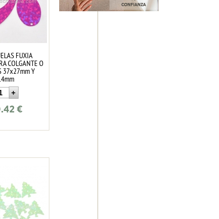
UELAS FUXIA
ARA COLGANTE O
S 37x27mm Y
14mm
.42
€