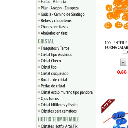
Fallas - Valencia
Pilar - Aragón - Zaragoza
Galicia - Camino de Santiago
Bebés y chupeteros
Chapas con frases
Abalorios en tiras
CRISTAL
100 LENTEJUE
FORMA CALA
Frasquitos y Tarros
11
Cristal tipo Austriaco
Cristal Checo
Cristal liso
0.80
Cristal craquelado
Rocalla de cristal
Perlas de cristal
Cristal estilo murano tipo pandora
Ojos Turcos
Cristal Milflores y Espiral
Cristales para camafeos
HOTFIX TERMOFIJABLE
Cristales Hotfix Art&Fix