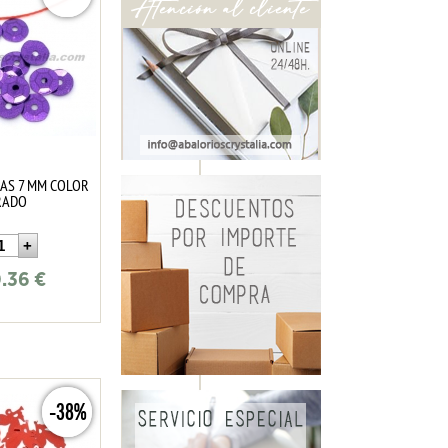
LAS 7 MM COLOR
RADO
.36
€
-38%