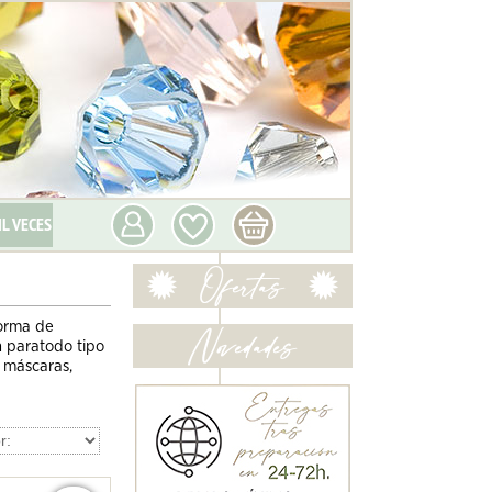
IL VECES
forma de
n paratodo tipo
 máscaras,