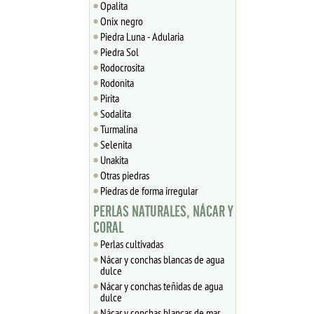
Opalita
Onix negro
Piedra Luna - Adularia
Piedra Sol
Rodocrosita
Rodonita
Pirita
Sodalita
Turmalina
Selenita
Unakita
Otras piedras
Piedras de forma irregular
PERLAS NATURALES, NÁCAR Y
CORAL
Perlas cultivadas
Nácar y conchas blancas de agua
dulce
Nácar y conchas teñidas de agua
dulce
Nácar y conchas blancas de mar