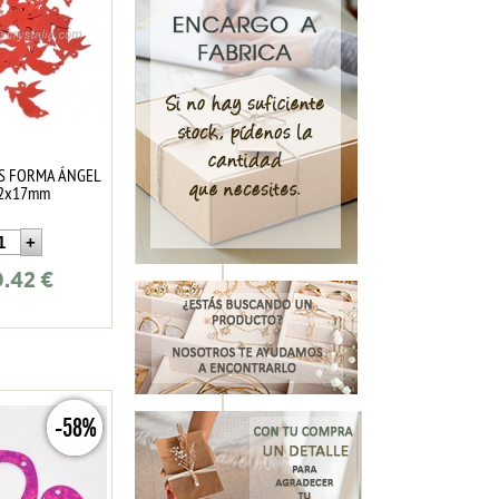
AS FORMA ÁNGEL
22x17mm
0.42
€
-58%