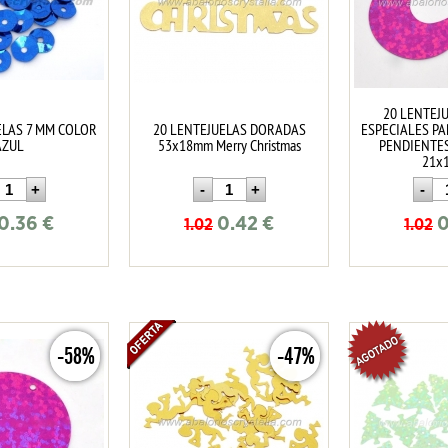
20 LENTEJ
ELAS 7 MM COLOR
20 LENTEJUELAS DORADAS
ESPECIALES P
AZUL
53x18mm Merry Christmas
PENDIENTE
21x
0.36
€
0.42
€
0
1.02
1.02
-58%
-47%