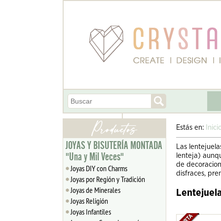
Estás en:
Inici
JOYAS Y BISUTERÍA MONTADA
Las lentejuela
"Una y Mil Veces"
lenteja) aunq
de decoracion
Joyas DIY con Charms
disfraces, pre
Joyas por Región y Tradición
Joyas de Minerales
Lentejuel
Joyas Religión
Joyas Infantiles