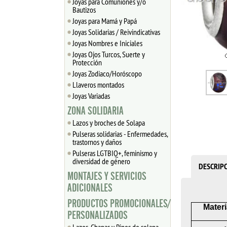
Joyas para Comuniones y/o
Bautizos
Joyas para Mamá y Papá
Joyas Solidarias / Reivindicativas
Joyas Nombres e Iniciales
Joyas Ojos Turcos, Suerte y
Protección
Joyas Zodiaco/Horóscopo
Llaveros montados
Joyas Variadas
ZONA SOLIDARIA
Lazos y broches de Solapa
Pulseras solidarias - Enfermedades,
trastornos y daños
Pulseras LGTBIQ+, feminismo y
diversidad de género
DESCRIP
MONTAJES Y SERVICIOS
ADICIONALES
PRODUCTOS PROMOCIONALES/
Materi
PERSONALIZADOS