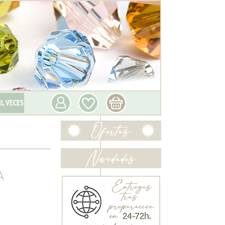
IL VECES
A