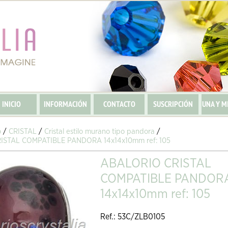
INICIO
INFORMACIÓN
CONTACTO
SUSCRIPCIÓN
UNA Y M
o
/
CRISTAL
/
Cristal estilo murano tipo pandora
/
ISTAL COMPATIBLE PANDORA 14x14x10mm ref: 105
ABALORIO CRISTAL
COMPATIBLE PANDOR
14x14x10mm ref: 105
Ref.: 53C/ZLB0105