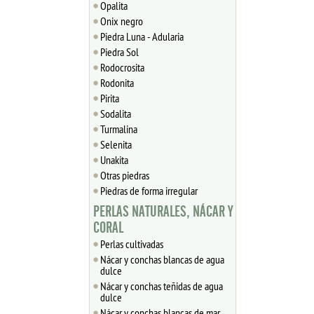
Opalita
Onix negro
Piedra Luna - Adularia
Piedra Sol
Rodocrosita
Rodonita
Pirita
Sodalita
Turmalina
Selenita
Unakita
Otras piedras
Piedras de forma irregular
PERLAS NATURALES, NÁCAR Y
CORAL
Perlas cultivadas
Nácar y conchas blancas de agua
dulce
Nácar y conchas teñidas de agua
dulce
Nácar y conchas blancas de mar