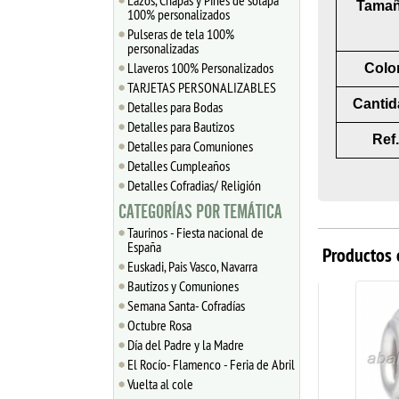
Lazos, Chapas y Pines de solapa
Tamañ
100% personalizados
Pulseras de tela 100%
personalizadas
Llaveros 100% Personalizados
Colo
TARJETAS PERSONALIZABLES
Cantid
Detalles para Bodas
Detalles para Bautizos
Ref.
Detalles para Comuniones
Detalles Cumpleaños
Detalles Cofradias/ Religión
CATEGORÍAS POR TEMÁTICA
Taurinos - Fiesta nacional de
España
Productos 
Euskadi, Pais Vasco, Navarra
Bautizos y Comuniones
Semana Santa- Cofradías
Octubre Rosa
Día del Padre y la Madre
El Rocío- Flamenco - Feria de Abril
Vuelta al cole