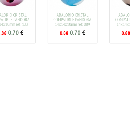
RIO CRISTAL
ABALORIO CRISTAL
ABALORIO
IBLE PANDORA
COMPATIBLE PANDORA
COMPATIBL
0mm ref: 122
14x14x10mm ref: 089
14x14x10mm
0.70
€
0.70
€
0
8
0.88
0.88