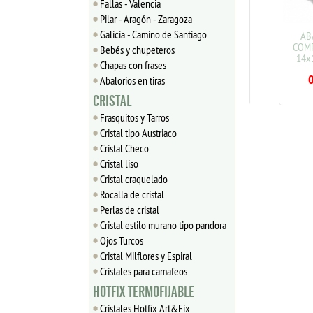
Fallas - Valencia
Pilar - Aragón - Zaragoza
Galicia - Camino de Santiago
ABALORIO CRISTAL
ABALO
COMPATIBLE PANDORA
COMPAT
Bebés y chupeteros
14x14x10mm ref: 079
14x14x1
Chapas con frases
0.70
€
0.88
0.8
Abalorios en tiras
CRISTAL
Frasquitos y Tarros
Cristal tipo Austriaco
Cristal Checo
Cristal liso
Cristal craquelado
Rocalla de cristal
Perlas de cristal
Cristal estilo murano tipo pandora
Ojos Turcos
Cristal Milflores y Espiral
Cristales para camafeos
HOTFIX TERMOFIJABLE
Cristales Hotfix Art&Fix