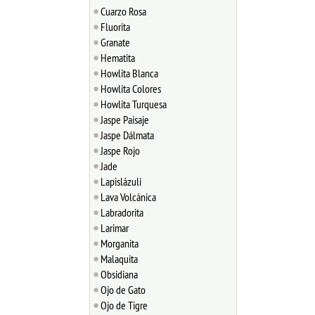
Cuarzo Rosa
Fluorita
Granate
Hematita
Howlita Blanca
Howlita Colores
Howlita Turquesa
Jaspe Paisaje
Jaspe Dálmata
Jaspe Rojo
Jade
Lapislázuli
Lava Volcánica
Labradorita
Larimar
Morganita
Malaquita
Obsidiana
Ojo de Gato
Ojo de Tigre