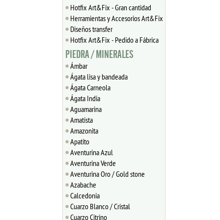
Hotfix Art&Fix - Gran cantidad
Herramientas y Accesorios Art&Fix
Diseños transfer
Hotfix Art&Fix - Pedido a Fábrica
PIEDRA / MINERALES
Ámbar
Ágata lisa y bandeada
Ágata Carneola
Ágata India
Aguamarina
Amatista
Amazonita
Apatito
Aventurina Azul
Aventurina Verde
Aventurina Oro / Gold stone
Azabache
Calcedonia
Cuarzo Blanco / Cristal
Cuarzo Citrino