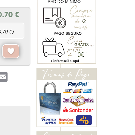
0.70
€
0.70
€)
hatsApp
Email