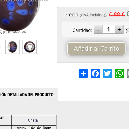
0.88
€
Precio
:
((IVA incluido))
Cantidad:
(
[CLIC_AMPLIAR]
Añadir al Carrito
Share
Facebook
Twitter
W
CIÓN DETALLADA DEL PRODUCTO
al:
Cristal
Aprox: 14x14x10mm