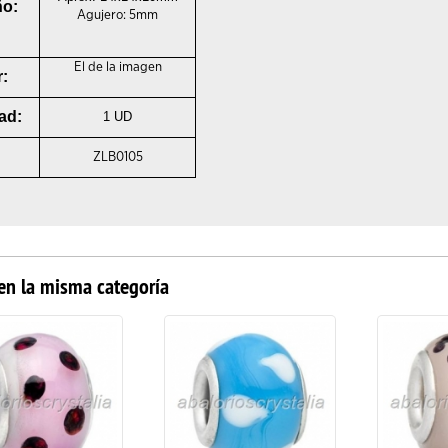
o:
Agujero: 5mm
El de la imagen
r:
ad:
1 UD
ZLB0105
en la misma categoría