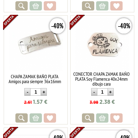
-40%
-40%
CONECTOR CHAPA ZAMAK BAÑO
CHAPA ZAMAK BAÑO PLATA
PLATA Soy Flamenca 40x24mm
Amigos para siempre 36x16mm
dibujo cara
1.57
€
2.38
€
2.61
3.98