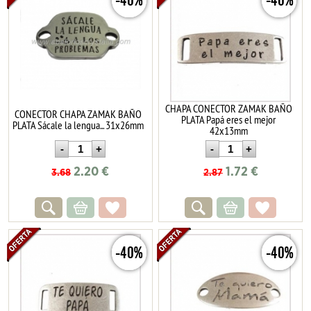
-40%
-40%
CHAPA CONECTOR ZAMAK BAÑO
CONECTOR CHAPA ZAMAK BAÑO
PLATA Papá eres el mejor
PLATA Sácale la lengua... 31x26mm
42x13mm
2.20
€
1.72
€
3.68
2.87
-40%
-40%