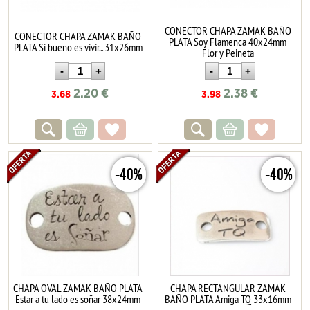
CONECTOR CHAPA ZAMAK BAÑO
CONECTOR CHAPA ZAMAK BAÑO
PLATA Soy Flamenca 40x24mm
PLATA Si bueno es vivir... 31x26mm
Flor y Peineta
2.20
€
2.38
€
3.68
3.98
-40%
-40%
CHAPA OVAL ZAMAK BAÑO PLATA
CHAPA RECTANGULAR ZAMAK
Estar a tu lado es soñar 38x24mm
BAÑO PLATA Amiga TQ 33x16mm