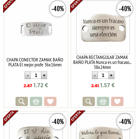
-40%
-40%
CHAPA RECTANGULAR ZAMAK
CHAPA CONECTOR ZAMAK BAÑO
BAÑO PLATA Nunca es un fracaso...
PLATA El mejor profe 36x16mm
38x24mm
1.72
€
1.57
€
2.87
2.61
-40%
-40%