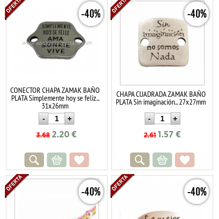
-40%
-40%
CONECTOR CHAPA ZAMAK BAÑO
CHAPA CUADRADA ZAMAK BAÑO
PLATA Simplemente hoy se feliz...
PLATA Sin imaginación... 27x27mm
31x26mm
2.20
€
1.57
€
3.68
2.61
-40%
-40%