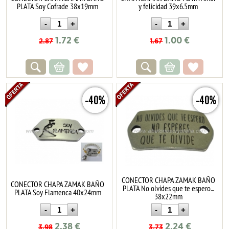
PLATA Soy Cofrade 38x19mm
y felicidad 39x6.5mm
1.72
€
1.00
€
2.87
1.67
-40%
-40%
CONECTOR CHAPA ZAMAK BAÑO
CONECTOR CHAPA ZAMAK BAÑO
PLATA No olvides que te espero...
PLATA Soy Flamenca 40x24mm
38x22mm
2.38
€
2.24
€
3.98
3.73