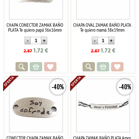
CHAPA CONECTOR ZAMAK BAÑO
CHAPA OVAL ZAMAK BAÑO PLATA
PLATA Te quiero papá 36x16mm
Te quiero mamá 38x19mm
1.72
€
1.72
€
2.87
2.87
-40%
-40%
CONECTOR CHAPA ZAMAK BAÑO
CHAPA ZAMAK BAÑO PLATA Amor