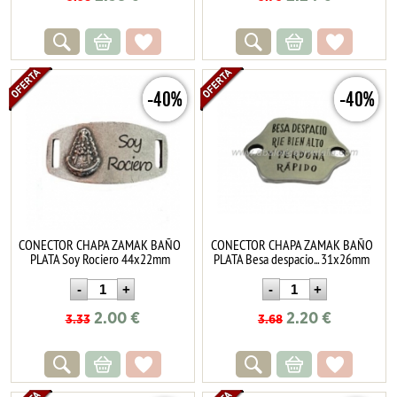
-40%
-40%
CONECTOR CHAPA ZAMAK BAÑO
CONECTOR CHAPA ZAMAK BAÑO
PLATA Soy Rociero 44x22mm
PLATA Besa despacio... 31x26mm
2.00
€
2.20
€
3.33
3.68