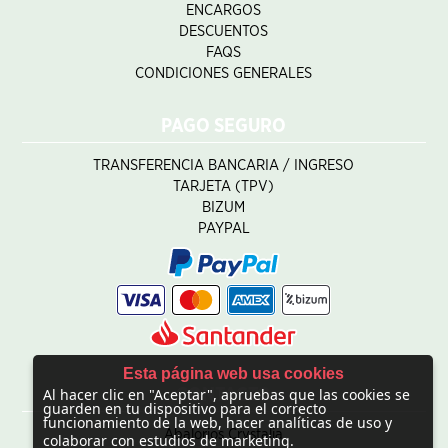
ENCARGOS
DESCUENTOS
FAQS
CONDICIONES GENERALES
PAGO SEGURO
TRANSFERENCIA BANCARIA / INGRESO
TARJETA (TPV)
BIZUM
PAYPAL
Esta página web usa cookies
Al hacer clic en "Aceptar", apruebas que las cookies se
CONTACTO
guarden en tu dispositivo para el correcto
funcionamiento de la web, hacer analíticas de uso y
Abalorios Crystalia
colaborar con estudios de marketing.