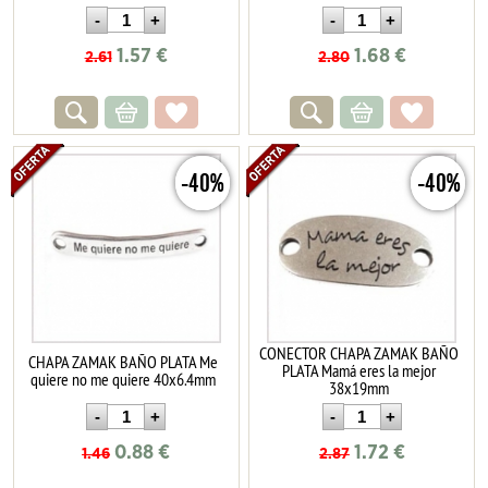
1.57
€
1.68
€
2.61
2.80
-40%
-40%
CONECTOR CHAPA ZAMAK BAÑO
CHAPA ZAMAK BAÑO PLATA Me
PLATA Mamá eres la mejor
quiere no me quiere 40x6.4mm
38x19mm
0.88
€
1.72
€
1.46
2.87