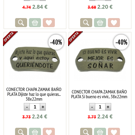
2.84
€
2.20
€
4.74
3.68
-40%
-40%
CONECTOR CHAPA ZAMAK BAÑO
CONECTOR CHAPA ZAMAK BAÑO
PLATA Dijiste haz lo que quieras...
PLATA Si bueno es vivir... 38x22mm
38x22mm
2.24
€
2.24
€
3.73
3.73