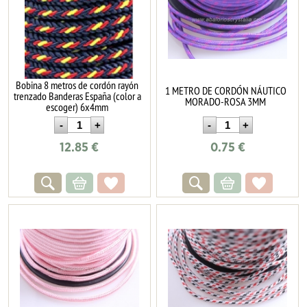
Bobina 8 metros de cordón rayón
1 METRO DE CORDÓN NÁUTICO
trenzado Banderas España (color a
MORADO-ROSA 3MM
escoger) 6x4mm
12.85
€
0.75
€