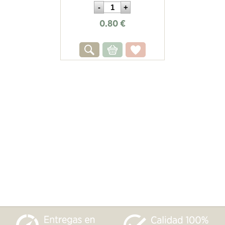
0.80
€