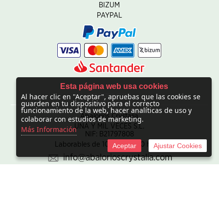
BIZUM
PAYPAL
Esta página web usa cookies
Al hacer clic en "Aceptar", apruebas que las cookies se
CONTACTO
guarden en tu dispositivo para el correcto
funcionamiento de la web, hacer analíticas de uso y
Abalorios Crystalia
colaborar con estudios de marketing.
UNA Y MIL VECES S.L.
Más Información
NIF: B21797808
Laborables de 10:00 - 20:00 horas
Aceptar
Ajustar Cookies
info@abalorioscrystalia.com