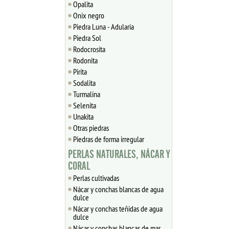
Opalita
Onix negro
Piedra Luna - Adularia
Piedra Sol
Rodocrosita
Rodonita
Pirita
Sodalita
Turmalina
Selenita
Unakita
Otras piedras
Piedras de forma irregular
PERLAS NATURALES, NÁCAR Y
CORAL
Perlas cultivadas
Nácar y conchas blancas de agua
dulce
Nácar y conchas teñidas de agua
dulce
Nácar y conchas blancas de mar