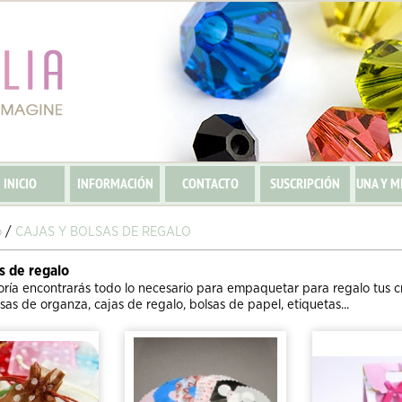
INICIO
INFORMACIÓN
CONTACTO
SUSCRIPCIÓN
UNA Y M
o
/
CAJAS Y BOLSAS DE REGALO
s de regalo
oría encontrarás todo lo necesario para empaquetar para regalo tus c
sas de organza, cajas de regalo, bolsas de papel, etiquetas...