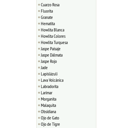
Cuarzo Rosa
Fluorita
Granate
Hematita
Howlita Blanca
Howlita Colores
Howlita Turquesa
Jaspe Paisaje
Jaspe Dálmata
Jaspe Rojo
Jade
Lapislázuli
Lava Volcánica
Labradorita
Larimar
Morganita
Malaquita
Obsidiana
Ojo de Gato
Ojo de Tigre