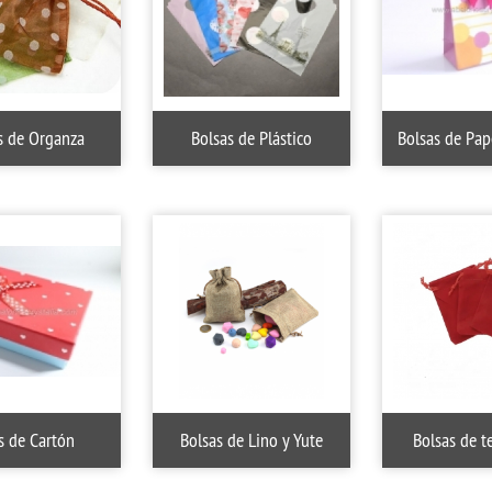
s de Organza
Bolsas de Plástico
Bolsas de Pap
s de Cartón
Bolsas de Lino y Yute
Bolsas de t