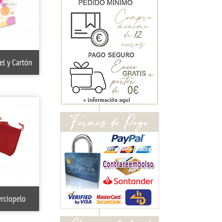
el y Cartón
erciopelo