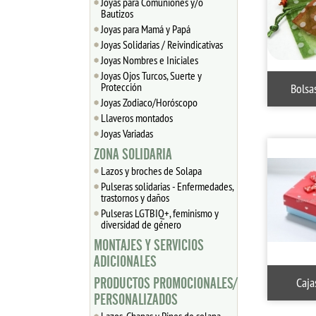
Joyas para Comuniones y/o
Bautizos
Joyas para Mamá y Papá
Joyas Solidarias / Reivindicativas
Joyas Nombres e Iniciales
Joyas Ojos Turcos, Suerte y
Protección
Bolsa
Joyas Zodiaco/Horóscopo
Llaveros montados
Joyas Variadas
ZONA SOLIDARIA
Lazos y broches de Solapa
Pulseras solidarias - Enfermedades,
trastornos y daños
Pulseras LGTBIQ+, feminismo y
diversidad de género
MONTAJES Y SERVICIOS
ADICIONALES
Caja
PRODUCTOS PROMOCIONALES/
PERSONALIZADOS