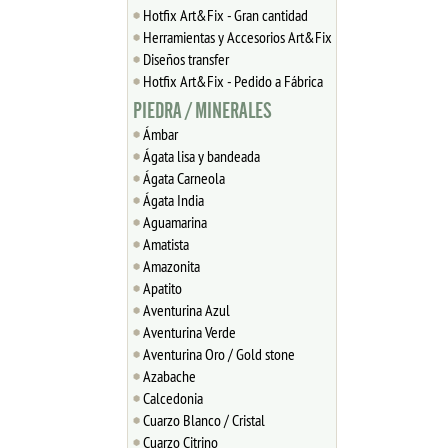
Hotfix Art&Fix - Gran cantidad
Herramientas y Accesorios Art&Fix
Diseños transfer
Hotfix Art&Fix - Pedido a Fábrica
PIEDRA / MINERALES
Ámbar
Ágata lisa y bandeada
Ágata Carneola
Ágata India
Aguamarina
Amatista
Amazonita
Apatito
Aventurina Azul
Aventurina Verde
Aventurina Oro / Gold stone
Azabache
Calcedonia
Cuarzo Blanco / Cristal
Cuarzo Citrino