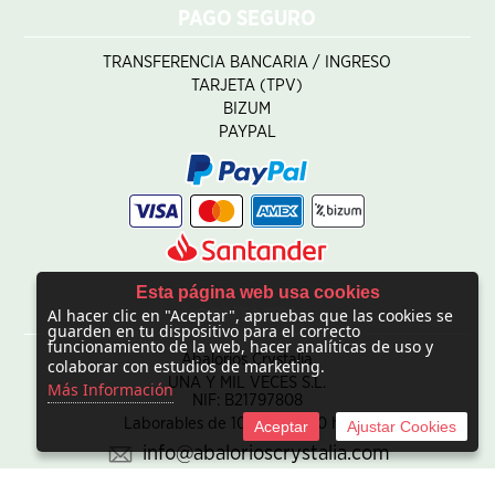
PAGO SEGURO
TRANSFERENCIA BANCARIA / INGRESO
TARJETA (TPV)
BIZUM
PAYPAL
Esta página web usa cookies
Al hacer clic en "Aceptar", apruebas que las cookies se
CONTACTO
guarden en tu dispositivo para el correcto
funcionamiento de la web, hacer analíticas de uso y
Abalorios Crystalia
colaborar con estudios de marketing.
UNA Y MIL VECES S.L.
Más Información
NIF: B21797808
Laborables de 10:00 - 20:00 horas
Aceptar
Ajustar Cookies
info@abalorioscrystalia.com