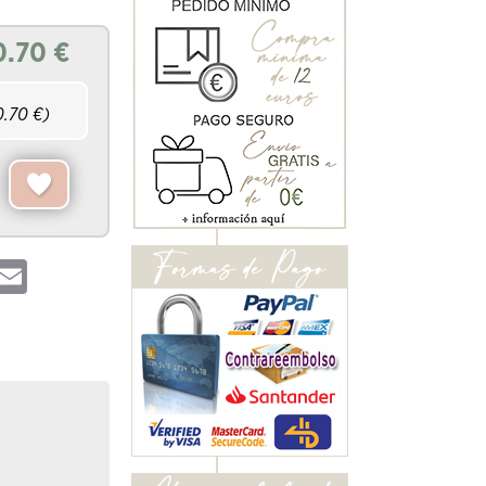
0.70
€
0.70
€)
hatsApp
Email