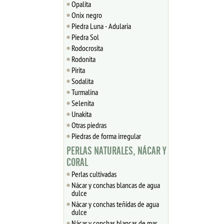
Opalita
Onix negro
Piedra Luna - Adularia
Piedra Sol
Rodocrosita
Rodonita
Pirita
Sodalita
Turmalina
Selenita
Unakita
Otras piedras
Piedras de forma irregular
PERLAS NATURALES, NÁCAR Y
CORAL
Perlas cultivadas
Nácar y conchas blancas de agua
dulce
Nácar y conchas teñidas de agua
dulce
Nácar y conchas blancas de mar