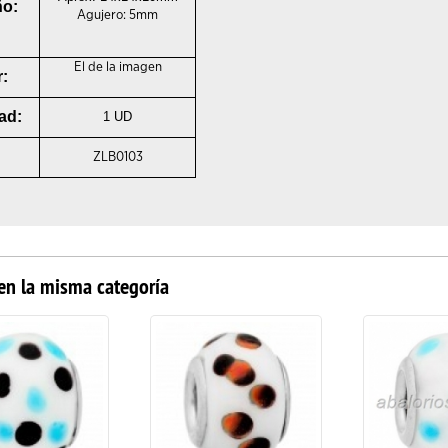
o:
Agujero: 5mm
El de la imagen
r:
ad:
1 UD
ZLB0103
en la misma categoría