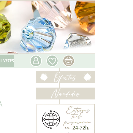
IL VECES
A