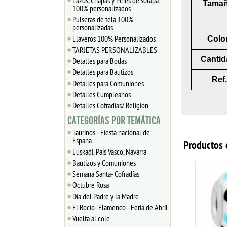
Lazos, Chapas y Pines de solapa
Tamañ
100% personalizados
Pulseras de tela 100%
personalizadas
Llaveros 100% Personalizados
Colo
TARJETAS PERSONALIZABLES
Cantid
Detalles para Bodas
Detalles para Bautizos
Ref.
Detalles para Comuniones
Detalles Cumpleaños
Detalles Cofradias/ Religión
CATEGORÍAS POR TEMÁTICA
Taurinos - Fiesta nacional de
España
Productos 
Euskadi, Pais Vasco, Navarra
Bautizos y Comuniones
Semana Santa- Cofradías
Octubre Rosa
Día del Padre y la Madre
El Rocío- Flamenco - Feria de Abril
Vuelta al cole