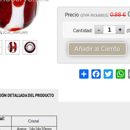
0.88
€
Precio
:
((IVA incluido))
Cantidad:
(
[CLIC_AMPLIAR]
Añadir al Carrito
Share
Facebook
Twitter
W
CIÓN DETALLADA DEL PRODUCTO
al:
Cristal
Aprox: 14x14x10mm