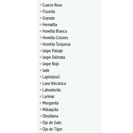
Cuarzo Rosa
Fluorita
Granate
Hematita
Howlita Blanca
Howlita Colores
Howlita Turquesa
Jaspe Paisaje
Jaspe Dálmata
Jaspe Rojo
Jade
Lapislázuli
Lava Volcánica
Labradorita
Larimar
Morganita
Malaquita
Obsidiana
Ojo de Gato
Ojo de Tigre