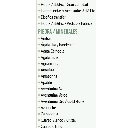
Hotfix Art&Fix - Gran cantidad
Herramientas y Accesorios Art&Fix
Diseños transfer
Hotfix Art&Fix - Pedido a Fábrica
PIEDRA / MINERALES
Ámbar
Ágata lisa y bandeada
Ágata Carneola
Ágata India
Aguamarina
Amatista
Amazonita
Apatito
Aventurina Azul
Aventurina Verde
Aventurina Oro / Gold stone
Azabache
Calcedonia
Cuarzo Blanco / Cristal
Cuarzo Citrino