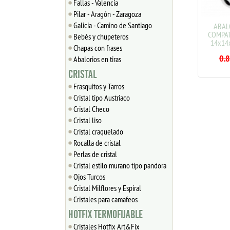
Fallas - Valencia
Pilar - Aragón - Zaragoza
Galicia - Camino de Santiago
ABALORIO CRISTAL
ABALO
COMPATIBLE PANDORA
COMPAT
Bebés y chupeteros
14x14x10mm ref: 046
14x14x1
Chapas con frases
0.70
€
0.88
0.8
Abalorios en tiras
CRISTAL
Frasquitos y Tarros
Cristal tipo Austriaco
Cristal Checo
Cristal liso
Cristal craquelado
Rocalla de cristal
Perlas de cristal
Cristal estilo murano tipo pandora
Ojos Turcos
Cristal Milflores y Espiral
Cristales para camafeos
HOTFIX TERMOFIJABLE
Cristales Hotfix Art&Fix