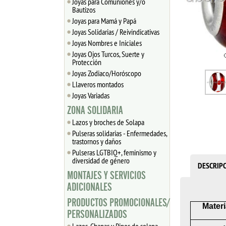
Joyas para Comuniones y/o
Bautizos
Joyas para Mamá y Papá
Joyas Solidarias / Reivindicativas
Joyas Nombres e Iniciales
Joyas Ojos Turcos, Suerte y
Protección
Joyas Zodiaco/Horóscopo
Llaveros montados
Joyas Variadas
ZONA SOLIDARIA
Lazos y broches de Solapa
Pulseras solidarias - Enfermedades,
trastornos y daños
Pulseras LGTBIQ+, feminismo y
diversidad de género
DESCRIP
MONTAJES Y SERVICIOS
ADICIONALES
PRODUCTOS PROMOCIONALES/
Materi
PERSONALIZADOS