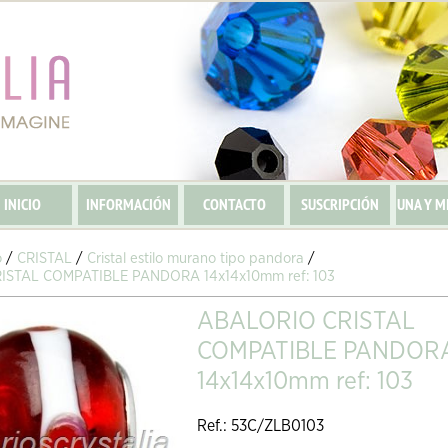
INICIO
INFORMACIÓN
CONTACTO
SUSCRIPCIÓN
UNA Y M
o
/
CRISTAL
/
Cristal estilo murano tipo pandora
/
ISTAL COMPATIBLE PANDORA 14x14x10mm ref: 103
ABALORIO CRISTAL
COMPATIBLE PANDOR
14x14x10mm ref: 103
Ref.: 53C/ZLB0103