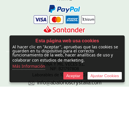
Esta página web usa cookies
Al hacer clic en "Aceptar", apruebas que las cookies se
CONTACTO
guarden en tu dispositivo para el correcto
funcionamiento de la web, hacer analíticas de uso y
Abalorios Crystalia
colaborar con estudios de marketing.
UNA Y MIL VECES S.L.
Más Información
NIF: B21797808
Laborables de 10:00 - 20:00 horas
Aceptar
Ajustar Cookies
info@abalorioscrystalia.com
© 2010 -
2026 UNA Y MIL VECES S.L. NIF:B21797808. Sociedad