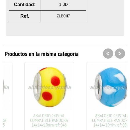
Cantidad:
1 UD
Ref.
ZLB0117
<
>
Productos en la misma categoría
ABALORIO CRISTAL
ABALORIO CRISTAL
COMPATIBLE PANDORA
COMPATIBLE PANDORA
14x14x10mm ref: 046
14x14x10mm ref: 089