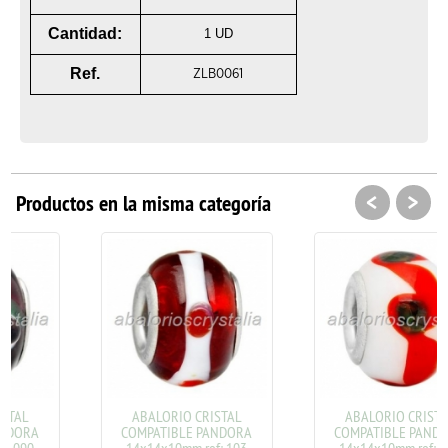
Cantidad:
1 UD
Ref.
ZLB0061
<
>
Productos en la misma categoría
ABALORIO CRISTAL
ABALORIO CRISTAL
COMPATIBLE PANDORA
COMPATIBLE PANDORA
14x14x10mm ref: 103
14x14x10mm ref: 114