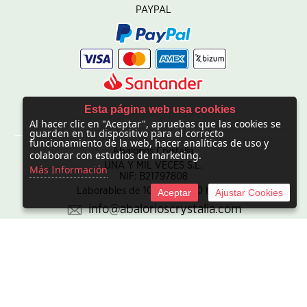
PAYPAL
Esta página web usa cookies
Al hacer clic en "Aceptar", apruebas que las cookies se
CONTACTO
guarden en tu dispositivo para el correcto
funcionamiento de la web, hacer analíticas de uso y
Abalorios Crystalia
colaborar con estudios de marketing.
UNA Y MIL VECES S.L.
Más Información
NIF: B21797808
Laborables de 10:00 - 20:00 horas
Aceptar
Ajustar Cookies
info@abalorioscrystalia.com