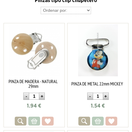
Pinzas tipo clip chupetero
PINZA DE MADERA - NATURAL
PINZA DE METAL 22mm MICKEY
29mm
1.94
€
1.54
€