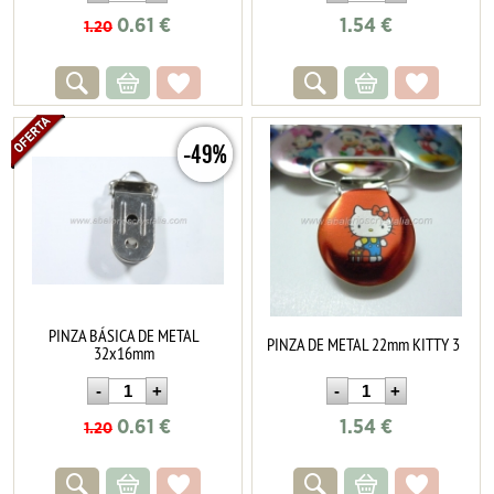
0.61
€
1.54
€
1.20
-49%
PINZA BÁSICA DE METAL
PINZA DE METAL 22mm KITTY 3
32x16mm
0.61
€
1.54
€
1.20