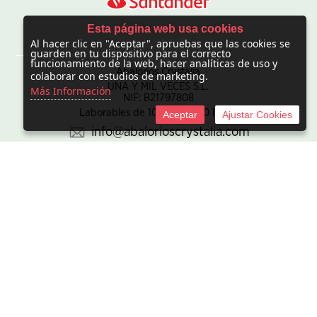
Esta página web usa cookies
Al hacer clic en "Aceptar", apruebas que las cookies se
CONTACTO
guarden en tu dispositivo para el correcto
funcionamiento de la web, hacer analíticas de uso y
Abalorios Crystalia
colaborar con estudios de marketing.
UNA Y MIL VECES S.L.
Más Información
NIF: B21797808
Laborables de 10:00 - 20:00 horas
Aceptar
Ajustar Cookies
info@abalorioscrystalia.com
© 2010 -
2026 UNA Y MIL VECES S.L. NIF:B21797808. Sociedad
inscrita en el Registro mercantil de Madrid en el Tomo/I.R.U.S.
1000448293693, inscripción 1ª de la hoja M-850345.