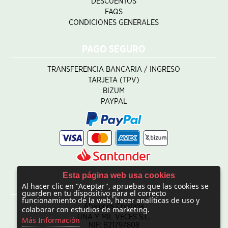
DESCUENTOS
FAQS
CONDICIONES GENERALES
PAGO SEGURO
TRANSFERENCIA BANCARIA / INGRESO
TARJETA (TPV)
BIZUM
PAYPAL
Esta página web usa cookies
Al hacer clic en "Aceptar", apruebas que las cookies se
CONTACTO
guarden en tu dispositivo para el correcto
funcionamiento de la web, hacer analíticas de uso y
Abalorios Crystalia
colaborar con estudios de marketing.
UNA Y MIL VECES S.L.
Más Información
NIF: B21797808