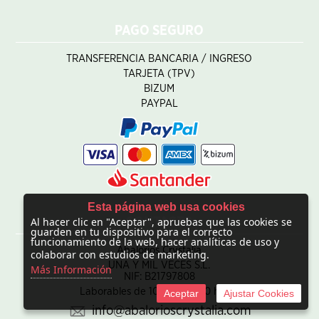
PAGO SEGURO
TRANSFERENCIA BANCARIA / INGRESO
TARJETA (TPV)
BIZUM
PAYPAL
Esta página web usa cookies
Al hacer clic en "Aceptar", apruebas que las cookies se
CONTACTO
guarden en tu dispositivo para el correcto
funcionamiento de la web, hacer analíticas de uso y
Abalorios Crystalia
colaborar con estudios de marketing.
UNA Y MIL VECES S.L.
Más Información
NIF: B21797808
Laborables de 10:00 - 20:00 horas
Aceptar
Ajustar Cookies
info@abalorioscrystalia.com