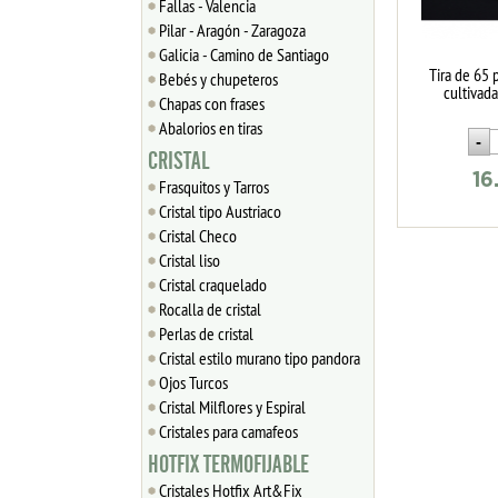
Fallas - Valencia
Pilar - Aragón - Zaragoza
Galicia - Camino de Santiago
Tira de 65 
Bebés y chupeteros
cultiva
Chapas con frases
Abalorios en tiras
CRISTAL
16
Frasquitos y Tarros
Cristal tipo Austriaco
Cristal Checo
Cristal liso
Cristal craquelado
Rocalla de cristal
Perlas de cristal
Cristal estilo murano tipo pandora
Ojos Turcos
Cristal Milflores y Espiral
Cristales para camafeos
HOTFIX TERMOFIJABLE
Cristales Hotfix Art&Fix