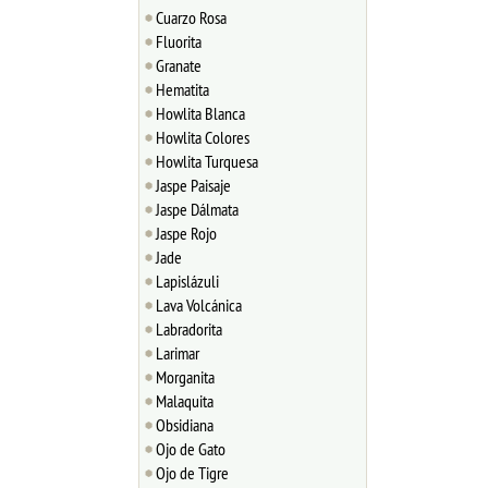
Cuarzo Rosa
Fluorita
Granate
Hematita
Howlita Blanca
Howlita Colores
Howlita Turquesa
Jaspe Paisaje
Jaspe Dálmata
Jaspe Rojo
Jade
Lapislázuli
Lava Volcánica
Labradorita
Larimar
Morganita
Malaquita
Obsidiana
Ojo de Gato
Ojo de Tigre