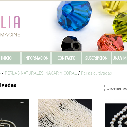
INICIO
INFORMACIÓN
CONTACTO
SUSCRIPCIÓN
UNA Y M
o
/
PERLAS NATURALES, NÁCAR Y CORAL
/
Perlas cultivadas
tivadas