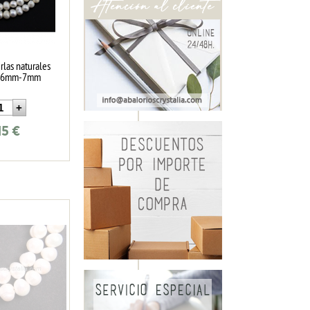
rlas naturales
as 6mm-7mm
15
€