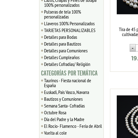
Lazos, Chapas y Pines de solapa
100% personalizados
Pulseras de tela 100%
personalizadas
Llaveros 100% Personalizados
Tira de 45 
TARJETAS PERSONALIZABLES
cultivad
Detalles para Bodas
Detalles para Bautizos
Detalles para Comuniones
Detalles Cumpleaños
19
Detalles Cofradias/ Religión
CATEGORÍAS POR TEMÁTICA
Taurinos - Fiesta nacional de
España
Euskadi, Pais Vasco, Navarra
Bautizos y Comuniones
Semana Santa- Cofradías
Octubre Rosa
Día del Padre y la Madre
El Rocío- Flamenco - Feria de Abril
Vuelta al cole