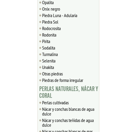
Opalita
Onix negro
Piedra Luna - Adularia
Piedra Sol
Rodocrosita
Rodonita
Pirita
Sodalita
Turmalina
Selenita
Unakita
Otras piedras
Piedras de forma irregular
PERLAS NATURALES, NÁCAR Y
CORAL
Perlas cultivadas
Nácar y conchas blancas de agua
dulce
Nácar y conchas teñidas de agua
dulce
Nácar y conchas blancas de mar