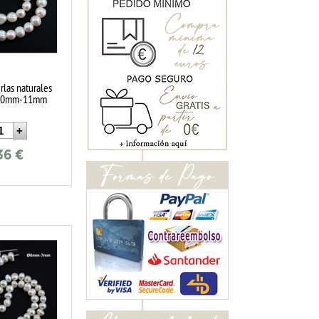
rlas naturales
s 10mm-11mm
36
€