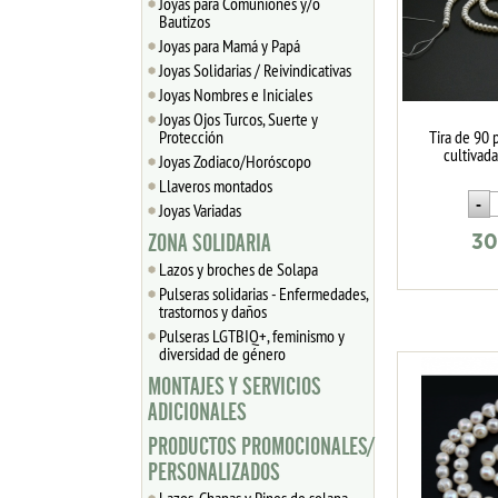
Joyas para Comuniones y/o
Bautizos
Joyas para Mamá y Papá
Joyas Solidarias / Reivindicativas
Joyas Nombres e Iniciales
Joyas Ojos Turcos, Suerte y
Protección
Tira de 90 
cultiva
Joyas Zodiaco/Horóscopo
Llaveros montados
Joyas Variadas
ZONA SOLIDARIA
30
Lazos y broches de Solapa
Pulseras solidarias - Enfermedades,
trastornos y daños
Pulseras LGTBIQ+, feminismo y
diversidad de género
MONTAJES Y SERVICIOS
ADICIONALES
PRODUCTOS PROMOCIONALES/
PERSONALIZADOS