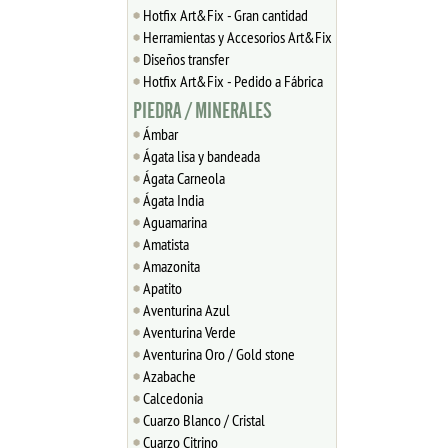
Hotfix Art&Fix - Gran cantidad
Herramientas y Accesorios Art&Fix
Diseños transfer
Hotfix Art&Fix - Pedido a Fábrica
PIEDRA / MINERALES
Ámbar
Ágata lisa y bandeada
Ágata Carneola
Ágata India
Aguamarina
Amatista
Amazonita
Apatito
Aventurina Azul
Aventurina Verde
Aventurina Oro / Gold stone
Azabache
Calcedonia
Cuarzo Blanco / Cristal
Cuarzo Citrino