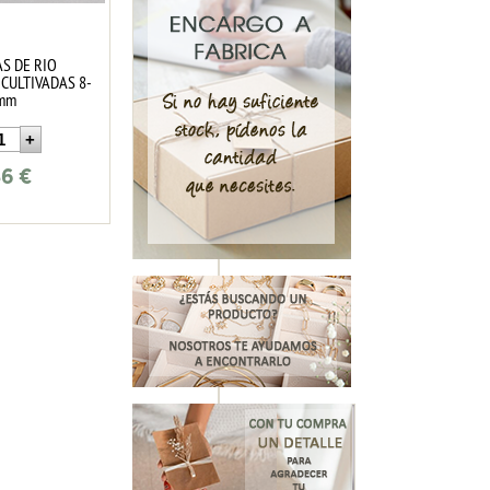
AS DE RIO
CULTIVADAS 8-
mm
46
€