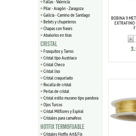
Fallas - Valencia
Pilar - Aragón - Zaragoza
Galicia - Camino de Santiago
BOBINA 9 ME
Bebés y chupeteros
EXTRAFINO 
F
Chapas con frases
Abalorios en tiras
CRISTAL
3
Frasquitos y Tarros
Cristal tipo Austriaco
Cristal Checo
Cristal liso
Cristal craquelado
Rocalla de cristal
Perlas de cristal
Cristal estilo murano tipo pandora
Ojos Turcos
Cristal Milflores y Espiral
Cristales para camafeos
HOTFIX TERMOFIJABLE
Cristales Hotfix Art&Fix