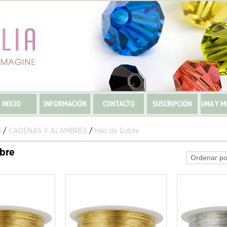
INICIO
INFORMACIÓN
CONTACTO
SUSCRIPCIÓN
UNA Y M
o
/
CADENAS Y ALAMBRES
/
Hilo de Cobre
obre