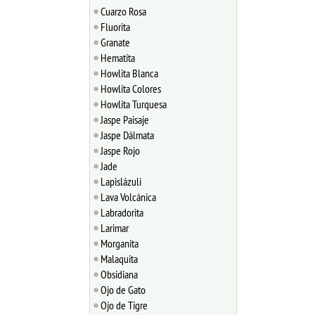
Cuarzo Rosa
Fluorita
Granate
Hematita
Howlita Blanca
Howlita Colores
Howlita Turquesa
Jaspe Paisaje
Jaspe Dálmata
Jaspe Rojo
Jade
Lapislázuli
Lava Volcánica
Labradorita
Larimar
Morganita
Malaquita
Obsidiana
Ojo de Gato
Ojo de Tigre