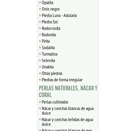
Opalita
Onix negro
Piedra Luna - Adularia
Piedra Sol
Rodocrosita
Rodonita
Pirita
Sodalita
Turmalina
Selenita
Unakita
Otras piedras
Piedras de forma irregular
PERLAS NATURALES, NÁCAR Y
CORAL
Perlas cultivadas
Nácar y conchas blancas de agua
dulce
Nácar y conchas teñidas de agua
dulce
Nácar y conchas blancas de mar