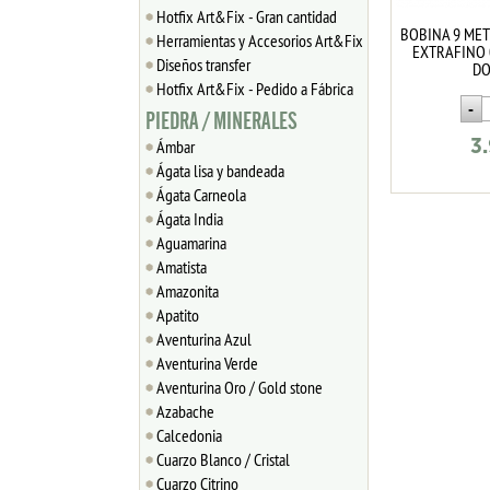
Hotfix Art&Fix - Gran cantidad
BOBINA 9 ME
Herramientas y Accesorios Art&Fix
EXTRAFINO 
Diseños transfer
D
Hotfix Art&Fix - Pedido a Fábrica
PIEDRA / MINERALES
Ámbar
3
Ágata lisa y bandeada
Ágata Carneola
Ágata India
Aguamarina
Amatista
Amazonita
Apatito
Aventurina Azul
Aventurina Verde
Aventurina Oro / Gold stone
Azabache
Calcedonia
Cuarzo Blanco / Cristal
Cuarzo Citrino