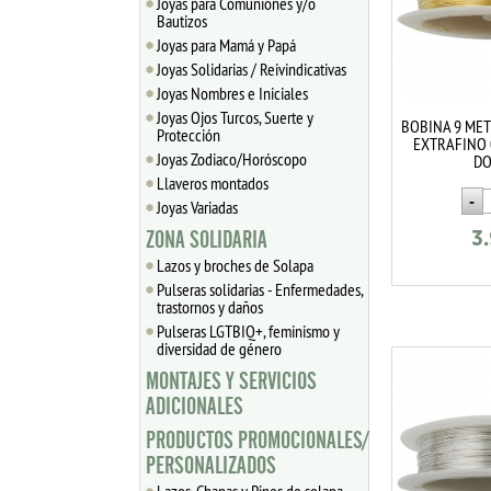
Joyas para Comuniones y/o
Bautizos
Joyas para Mamá y Papá
Joyas Solidarias / Reivindicativas
Joyas Nombres e Iniciales
Joyas Ojos Turcos, Suerte y
BOBINA 9 ME
Protección
EXTRAFINO 
Joyas Zodiaco/Horóscopo
D
Llaveros montados
Joyas Variadas
ZONA SOLIDARIA
3
Lazos y broches de Solapa
Pulseras solidarias - Enfermedades,
trastornos y daños
Pulseras LGTBIQ+, feminismo y
diversidad de género
MONTAJES Y SERVICIOS
ADICIONALES
PRODUCTOS PROMOCIONALES/
PERSONALIZADOS