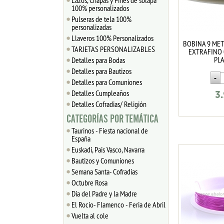
Lazos, Chapas y Pines de solapa
100% personalizados
Pulseras de tela 100%
personalizadas
Llaveros 100% Personalizados
BOBINA 9 ME
TARJETAS PERSONALIZABLES
EXTRAFINO 
PL
Detalles para Bodas
Detalles para Bautizos
Detalles para Comuniones
Detalles Cumpleaños
3
Detalles Cofradias/ Religión
CATEGORÍAS POR TEMÁTICA
Taurinos - Fiesta nacional de
España
Euskadi, Pais Vasco, Navarra
Bautizos y Comuniones
Semana Santa- Cofradías
Octubre Rosa
Día del Padre y la Madre
El Rocío- Flamenco - Feria de Abril
Vuelta al cole