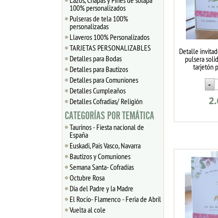
Lazos, Chapas y Pines de solapa
100% personalizados
Pulseras de tela 100%
personalizadas
Llaveros 100% Personalizados
TARJETAS PERSONALIZABLES
Detalle invitad
Detalles para Bodas
pulsera solid
tarjetón 
Detalles para Bautizos
Detalles para Comuniones
Detalles Cumpleaños
Detalles Cofradias/ Religión
2
CATEGORÍAS POR TEMÁTICA
Taurinos - Fiesta nacional de
España
Euskadi, Pais Vasco, Navarra
Bautizos y Comuniones
Semana Santa- Cofradías
Octubre Rosa
Día del Padre y la Madre
El Rocío- Flamenco - Feria de Abril
Vuelta al cole