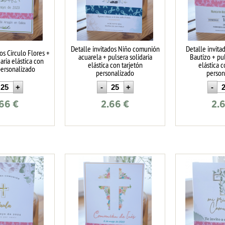
Detalle invitados Niño comunión
Detalle invita
os Círculo Flores +
acuarela + pulsera solidaria
Bautizo + pul
aria elástica con
elástica con tarjetón
elástica c
personalizado
personalizado
person
.66
€
2.66
€
2.