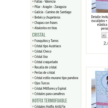
Fallas - Valencia
Pilar - Aragón - Zaragoza
Galicia - Camino de Santiago
Detalle invi
Bebés y chupeteros
eucaliptos + 
Chapas con frases
elástica
Abalorios en tiras
pers
CRISTAL
Frasquitos y Tarros
2
Cristal tipo Austriaco
Cristal Checo
Cristal liso
Cristal craquelado
Rocalla de cristal
Perlas de cristal
Cristal estilo murano tipo pandora
Ojos Turcos
Cristal Milflores y Espiral
Cristales para camafeos
HOTFIX TERMOFIJABLE
Cristales Hotfix Art&Fix