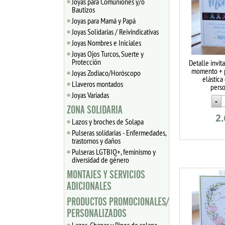
Joyas para Comuniones y/o
Bautizos
Joyas para Mamá y Papá
Joyas Solidarias / Reivindicativas
Joyas Nombres e Iniciales
Joyas Ojos Turcos, Suerte y
Protección
Detalle invit
momento + p
Joyas Zodiaco/Horóscopo
elástica
Llaveros montados
pers
Joyas Variadas
ZONA SOLIDARIA
2
Lazos y broches de Solapa
Pulseras solidarias - Enfermedades,
trastornos y daños
Pulseras LGTBIQ+, feminismo y
diversidad de género
MONTAJES Y SERVICIOS
ADICIONALES
PRODUCTOS PROMOCIONALES/
PERSONALIZADOS