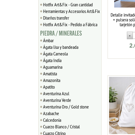
Hotfix Art&Fix - Gran cantidad
Herramientas y Accesorios Art&Fix
Detalle invita
Diseños transfer
+ pulsera soli
Hotfix Art&Fix - Pedido a Fábrica
tarjetón 
PIEDRA / MINERALES
Ámbar
2
Ágata lisa y bandeada
Ágata Carneola
Ágata India
Aguamarina
Amatista
Amazonita
Apatito
Aventurina Azul
Aventurina Verde
Aventurina Oro / Gold stone
Azabache
Calcedonia
Cuarzo Blanco / Cristal
Cuarzo Citrino