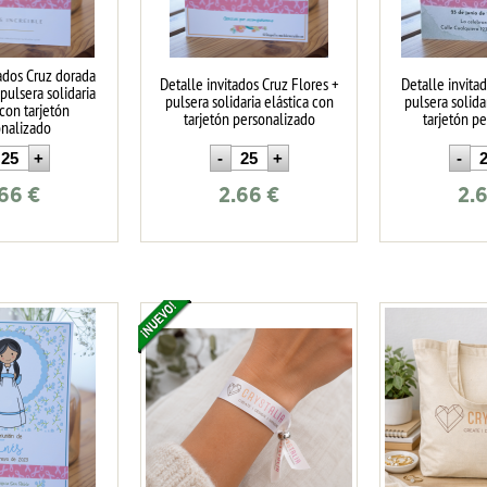
tados Cruz dorada
Detalle invitados Cruz Flores +
Detalle invita
pulsera solidaria
pulsera solidaria elástica con
pulsera solida
 con tarjetón
tarjetón personalizado
tarjetón p
onalizado
.66
€
2.66
€
2.