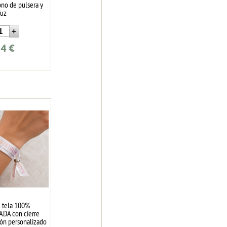
ono de pulsera y
ruz
24
€
e tela 100%
DA con cierre
tón personalizado