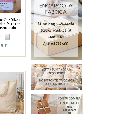
dos Cruz Olivo +
ria elástica con
ersonalizado
66
€