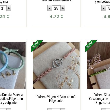
lgante
y embolsad
.24
€
4.72
€
3.
ca Dorada. Especial
Pulsera Silu
Pulsera Virgen Niña macramé.
utizo. Elige tono
Covadonga de a
Elige color
ra y colgante
Elige colo