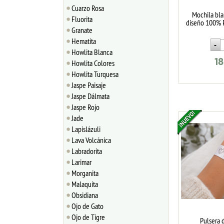
Cuarzo Rosa
Mochila bla
Fluorita
diseño 100%
Granate
Hematita
Howlita Blanca
18
Howlita Colores
Howlita Turquesa
Jaspe Paisaje
Jaspe Dálmata
Jaspe Rojo
Jade
Lapislázuli
Lava Volcánica
Labradorita
Larimar
Morganita
Malaquita
Obsidiana
Ojo de Gato
Ojo de Tigre
Pulsera 