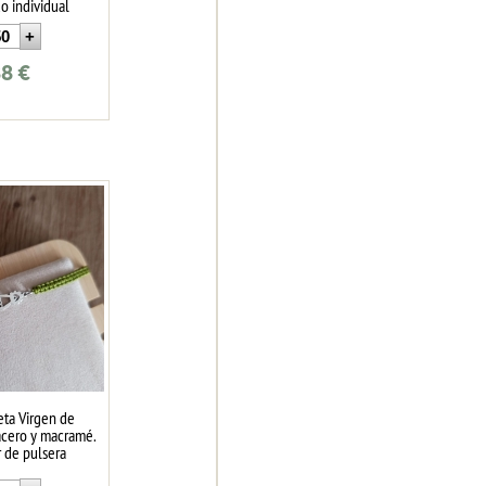
o individual
88
€
eta Virgen de
cero y macramé.
r de pulsera