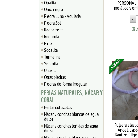
Opalita
PERSONALIZ
metálico y em
Onix negro
Piedra Luna - Adularia
Piedra Sol
Rodocrosita
3
Rodonita
Pirita
Sodalita
Turmalina
Selenita
Unakita
Otras piedras
Piedras de forma irregular
PERLAS NATURALES, NÁCAR Y
CORAL
Perlas cultivadas
Nácar y conchas blancas de agua
dulce
Pulsera elásti
Nácar y conchas teñidas de agua
Ángel, Espe
dulce
Bautizo. Elige
Nácar y conchas blancas de mar