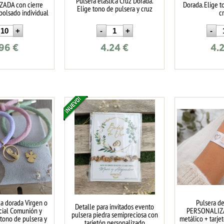
Pulsera elástica Cruz Dorada.
ADA con cierre
Dorada. Elige t
Elige tono de pulsera y cruz
bolsado individual
c
.96
€
4.24
€
4.
ca dorada Virgen o
Pulsera d
Detalle para invitados evento
cial Comunión y
PERSONALIZA
pulsera piedra semipreciosa con
 tono de pulsera y
metálico + tarje
tarjetón personalizado