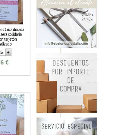
dos Cruz dorada
sera solidaria
on tarjetón
alizado
66
€