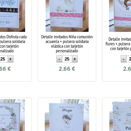
ados Disfruta cada
Detalle invitados Niña comunión
Detalle invita
ulsera solidaria
acuarela + pulsera solidaria
flores + pulsera 
 con tarjetón
elástica con tarjetón
con tarjetón
onalizado
personalizado
.66
€
2.66
€
2.