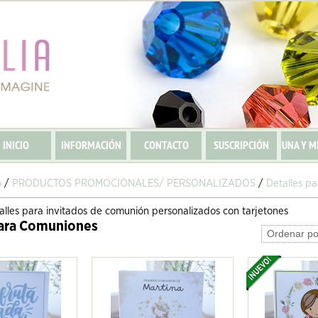
INICIO
INFORMACIÓN
CONTACTO
SUSCRIPCIÓN
UNA Y M
o
/
PRODUCTOS PROMOCIONALES/ PERSONALIZADOS
/
Detalles p
talles para invitados de comunión personalizados con tarjetones
para Comuniones