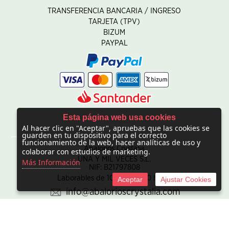
TRANSFERENCIA BANCARIA / INGRESO
TARJETA (TPV)
BIZUM
PAYPAL
Esta página web usa cookies
Al hacer clic en "Aceptar", apruebas que las cookies se
CONTACTO
guarden en tu dispositivo para el correcto
funcionamiento de la web, hacer analíticas de uso y
Abalorios Crystalia
colaborar con estudios de marketing.
UNA Y MIL VECES S.L.
Más Información
NIF: B21797808
Laborables de 10:00 - 20:00 horas
Aceptar
Ajustar Cookies
info@abalorioscrystalia.com