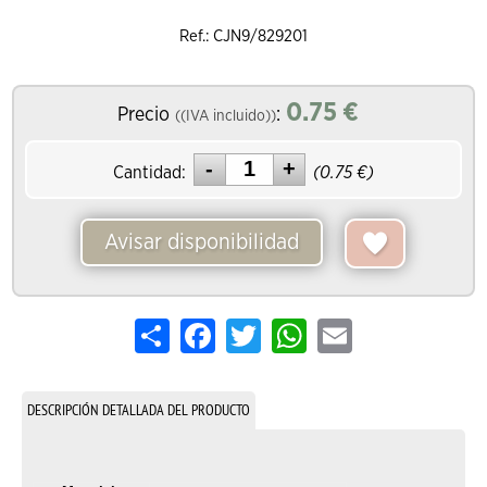
Ref.: CJN9/829201
0.75
€
Precio
:
((IVA incluido))
Cantidad:
(
0.75
€)
Avisar disponibilidad
Share
Facebook
Twitter
WhatsApp
Email
DESCRIPCIÓN DETALLADA DEL PRODUCTO