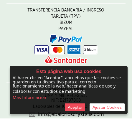
TRANSFERENCIA BANCARIA / INGRESO
TARJETA (TPV)
BIZUM
PAYPAL
Esta página web usa cookies
Al hacer clic en "Aceptar", apruebas que las cookies se
CONTACTO
guarden en tu dispositivo para el correcto
funcionamiento de la web, hacer analíticas de uso y
Abalorios Crystalia
colaborar con estudios de marketing.
UNA Y MIL VECES S.L.
Más Información
NIF: B21797808
Laborables de 10:00 - 20:00 horas
Aceptar
Ajustar Cookies
info@abalorioscrystalia.com