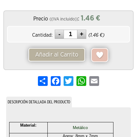
1.46
€
Precio
:
((IVA incluido))
Cantidad:
(
1.46
€)
Añadir al Carrito
Share
Facebook
Twitter
WhatsApp
Email
DESCRIPCIÓN DETALLADA DEL PRODUCTO
Material:
Metálico
Aprox: 8mm x 7mm