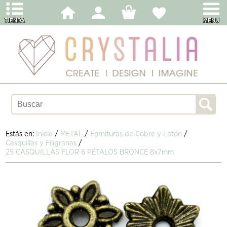
Estás en:
Inicio
/
METAL
/
Fornituras de Cobre y Latón
/
Casquillas y Filigranas
/
25 CASQUILLAS FLOR 6 PÉTALOS BRONCE 8x7mm