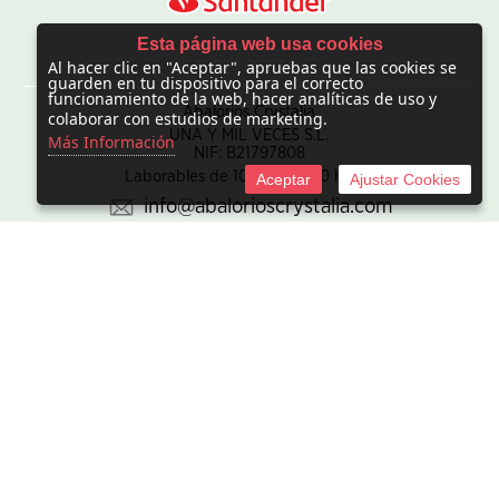
Esta página web usa cookies
Al hacer clic en "Aceptar", apruebas que las cookies se
CONTACTO
guarden en tu dispositivo para el correcto
funcionamiento de la web, hacer analíticas de uso y
Abalorios Crystalia
colaborar con estudios de marketing.
UNA Y MIL VECES S.L.
Más Información
NIF: B21797808
Laborables de 10:00 - 20:00 horas
Aceptar
Ajustar Cookies
info@abalorioscrystalia.com
© 2010 -
2026 UNA Y MIL VECES S.L. NIF:B21797808. Sociedad
inscrita en el Registro mercantil de Madrid en el Tomo/I.R.U.S.
1000448293693, inscripción 1ª de la hoja M-850345.