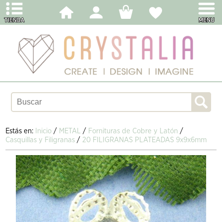
Estás en:
Inicio
/
METAL
/
Fornituras de Cobre y Latón
/
Casquillas y Filigranas
/
20 FILIGRANAS PLATEADAS 9x9x6mm