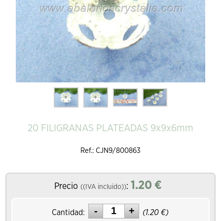
20 FILIGRANAS PLATEADAS 9x9x6mm
Ref.: CJN9/800863
1.20
€
Precio
:
((IVA incluido))
Cantidad:
(
1.20
€)