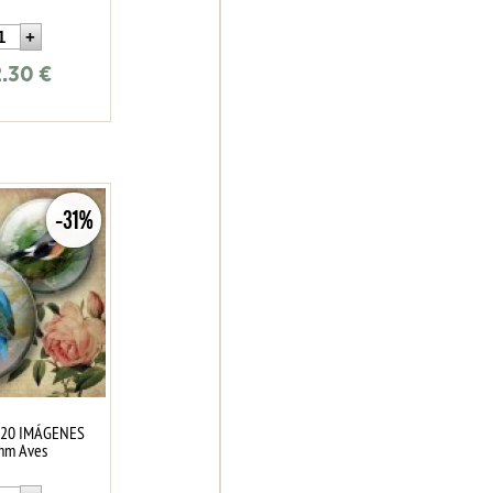
2.30
€
-31%
 20 IMÁGENES
mm Aves