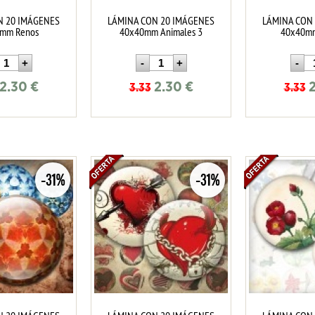
N 20 IMÁGENES
LÁMINA CON 20 IMÁGENES
LÁMINA CON
mm Renos
40x40mm Animales 3
40x40mm
2.30
€
2.30
€
3.33
3.33
-31%
-31%