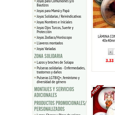
Joyas para Comuniones y/o
Bautizos
Joyas para Mamá y Papá
Joyas Solidarias / Reivindicativas
Joyas Nombres e Iniciales
Joyas Ojos Turcos, Suerte y
Protección
LÁMINA CO
Joyas Zodiaco/Horóscopo
40x40mm
Llaveros montados
Joyas Variadas
ZONA SOLIDARIA
3.33
Lazos y broches de Solapa
Pulseras solidarias - Enfermedades,
trastornos y daños
Pulseras LGTBIQ+, feminismo y
diversidad de género
MONTAJES Y SERVICIOS
ADICIONALES
PRODUCTOS PROMOCIONALES/
PERSONALIZADOS