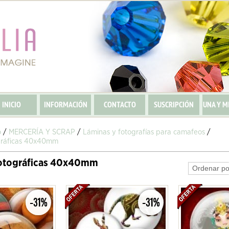
INICIO
INFORMACIÓN
CONTACTO
SUSCRIPCIÓN
UNA Y M
o
/
MERCERÍA Y SCRAP
/
Láminas y fotografías para camafeos
/
gráficas 40x40mm
otográficas 40x40mm
-31%
-31%