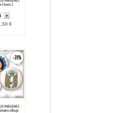
 20 IMÁGENES
 Flores 2
2.30
€
-31%
 20 IMÁGENES
males dibujo