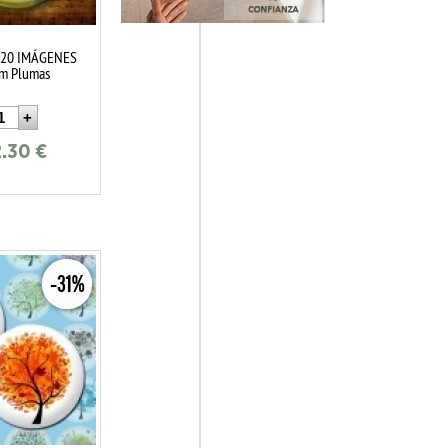
 20 IMÁGENES
m Plumas
2.30
€
-31%