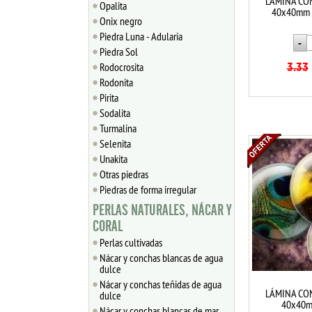
LÁMINA CO
Opalita
40x40mm C
Onix negro
Piedra Luna - Adularia
Piedra Sol
Rodocrosita
3.33
Rodonita
Pirita
Sodalita
Turmalina
Selenita
Unakita
Otras piedras
Piedras de forma irregular
PERLAS NATURALES, NÁCAR Y
CORAL
Perlas cultivadas
Nácar y conchas blancas de agua
dulce
Nácar y conchas teñidas de agua
LÁMINA CO
dulce
40x40m
Nácar y conchas blancas de mar