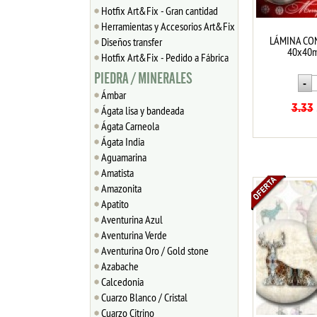
Hotfix Art&Fix - Gran cantidad
Herramientas y Accesorios Art&Fix
LÁMINA CO
Diseños transfer
40x40m
Hotfix Art&Fix - Pedido a Fábrica
PIEDRA / MINERALES
Ámbar
3.33
Ágata lisa y bandeada
Ágata Carneola
Ágata India
Aguamarina
Amatista
Amazonita
Apatito
Aventurina Azul
Aventurina Verde
Aventurina Oro / Gold stone
Azabache
Calcedonia
Cuarzo Blanco / Cristal
Cuarzo Citrino