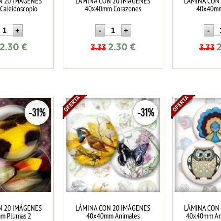
N 20 IMÁGENES
LÁMINA CON 20 IMÁGENES
LÁMINA CON
aleidoscopio
40x40mm Corazones
40x40mm
2.30
€
2.30
€
3.33
3.33
-31%
-31%
N 20 IMÁGENES
LÁMINA CON 20 IMÁGENES
LÁMINA CON
m Plumas 2
40x40mm Animales
40x40mm Ani