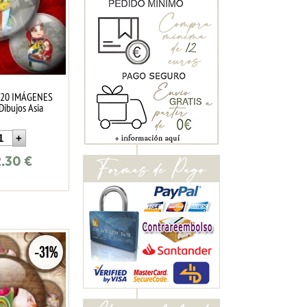
 20 IMÁGENES
ibujos Asia
2.30
€
-31%