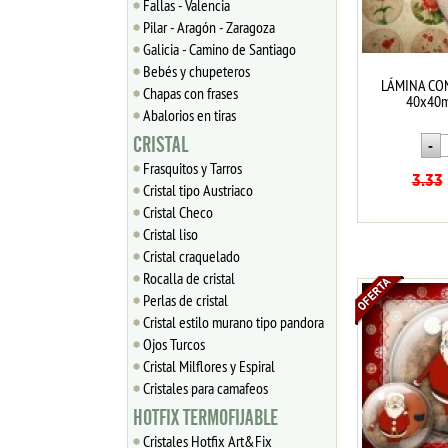
Fallas - Valencia
Pilar - Aragón - Zaragoza
Galicia - Camino de Santiago
Bebés y chupeteros
LÁMINA CO
Chapas con frases
40x40m
Abalorios en tiras
CRISTAL
Frasquitos y Tarros
3.33
Cristal tipo Austriaco
Cristal Checo
Cristal liso
Cristal craquelado
Rocalla de cristal
Perlas de cristal
Cristal estilo murano tipo pandora
Ojos Turcos
Cristal Milflores y Espiral
Cristales para camafeos
HOTFIX TERMOFIJABLE
Cristales Hotfix Art&Fix