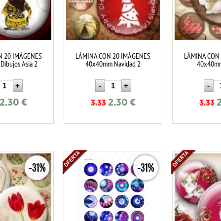
N 20 IMÁGENES
LÁMINA CON 20 IMÁGENES
LÁMINA CON
ibujos Asia 2
40x40mm Navidad 2
40x40mm
2.30
€
2.30
€
3.33
3.33
-31%
-31%