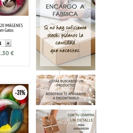
 20 IMÁGENES
m Gatos
2.30
€
-31%