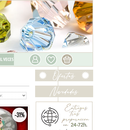
IL VECES
-31%