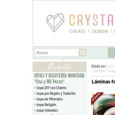
Estás en:
Inici
Láminas foto
JOYAS Y BISUTERÍA MONTADA
"Una y Mil Veces"
Láminas f
Joyas DIY con Charms
Joyas por Región y Tradición
Joyas de Minerales
Joyas Religión
Joyas Infantiles