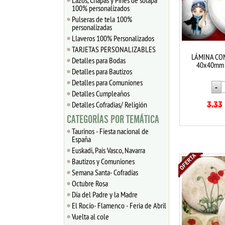
Lazos, Chapas y Pines de solapa
100% personalizados
Pulseras de tela 100%
personalizadas
Llaveros 100% Personalizados
TARJETAS PERSONALIZABLES
LÁMINA CO
Detalles para Bodas
40x40mm D
Detalles para Bautizos
Detalles para Comuniones
Detalles Cumpleaños
Detalles Cofradias/ Religión
3.33
CATEGORÍAS POR TEMÁTICA
Taurinos - Fiesta nacional de
España
Euskadi, Pais Vasco, Navarra
Bautizos y Comuniones
Semana Santa- Cofradías
Octubre Rosa
Día del Padre y la Madre
El Rocío- Flamenco - Feria de Abril
Vuelta al cole