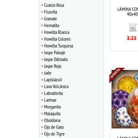
Cuarzo Rosa
LÁMINA CO
Fluorita
40x40
Granate
Hematita
Howlita Blanca
Howlita Colores
3.33
Howlita Turquesa
Jaspe Paisaje
Jaspe Dálmata
Jaspe Rojo
Jade
Lapislázuli
Lava Volcánica
Labradorita
Larimar
Morganita
Malaquita
Obsidiana
Ojo de Gato
Ojo de Tigre