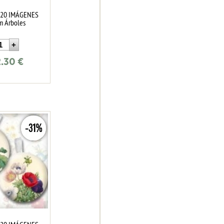
 20 IMÁGENES
 Árboles
2.30
€
-31%