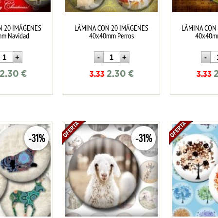
N 20 IMÁGENES
LÁMINA CON 20 IMÁGENES
LÁMINA CON
m Navidad
40x40mm Perros
40x40m
2.30
€
2.30
€
3.33
3.33
-31%
-31%