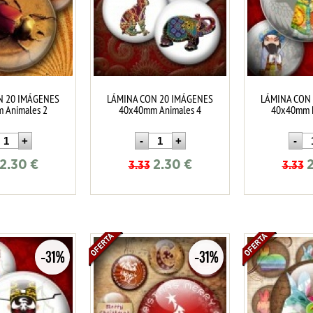
N 20 IMÁGENES
LÁMINA CON 20 IMÁGENES
LÁMINA CON
 Animales 2
40x40mm Animales 4
40x40mm D
2.30
€
2.30
€
3.33
3.33
-31%
-31%