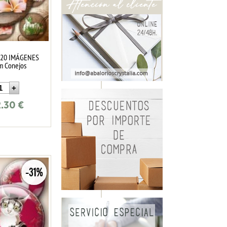
 20 IMÁGENES
 Conejos
2.30
€
-31%