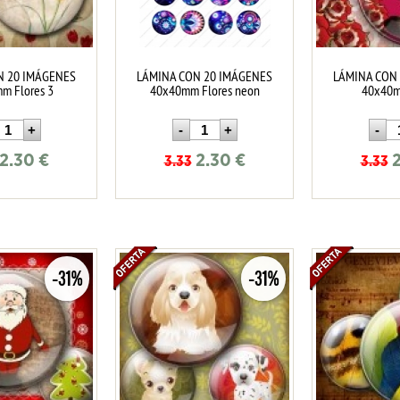
N 20 IMÁGENES
LÁMINA CON 20 IMÁGENES
LÁMINA CON
m Flores 3
40x40mm Flores neon
40x40m
2.30
€
2.30
€
3.33
3.33
-31%
-31%