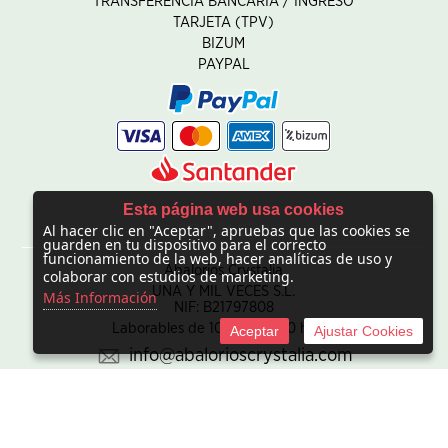
TRANSFERENCIA BANCARIA / INGRESO
TARJETA (TPV)
BIZUM
PAYPAL
Esta página web usa cookies
Al hacer clic en "Aceptar", apruebas que las cookies se
CONTACTO
guarden en tu dispositivo para el correcto
funcionamiento de la web, hacer analíticas de uso y
Abalorios Crystalia
colaborar con estudios de marketing.
UNA Y MIL VECES S.L.
Más Información
NIF: B21797808
Laborables de 10:00 - 20:00 horas
Aceptar
Ajustar Cookies
info@abalorioscrystalia.com