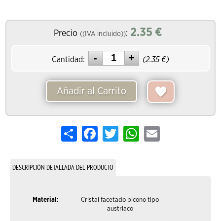
2.35
€
Precio
:
((IVA incluido))
Cantidad:
(
2.35
€)
Añadir al Carrito
Share
Facebook
Twitter
WhatsApp
Email
DESCRIPCIÓN DETALLADA DEL PRODUCTO
Material:
Cristal facetado bicono tipo
austriaco