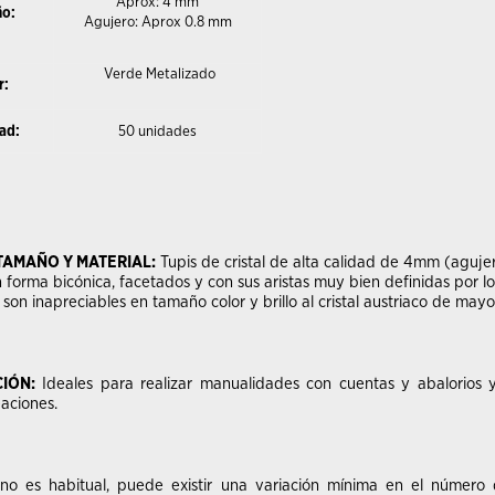
Aprox: 4 mm
o:
Agujero: Aprox 0.8 mm
Verde Metalizado
r:
ad:
50 unidades
TAMAÑO Y MATERIAL:
Tupis de cristal de alta calidad de 4mm (aguj
 forma bicónica, facetados y con sus aristas muy bien definidas por l
 son inapreciables en tamaño color y brillo al cristal austriaco de mayo
CIÓN:
Ideales para realizar manualidades con cuentas y abalorios y
eaciones.
no es habitual, puede existir una variación mínima en el número