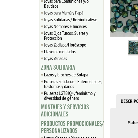
Joyas para Comuniones y/o
Bautizos
Joyas para Mamá y Papá
Joyas Solidarias / Reivindicativas
Joyas Nombres e Iniciales
Joyas Ojos Turcos, Suerte y
Protección
Joyas Zodiaco/Horóscopo
Llaveros montados
Joyas Variadas
ZONA SOLIDARIA
Lazos y broches de Solapa
Pulseras solidarias - Enfermedades,
trastornos y daños
Pulseras LGTBIQ+, feminismo y
diversidad de género
DESCRIP
MONTAJES Y SERVICIOS
ADICIONALES
PRODUCTOS PROMOCIONALES/
Mater
PERSONALIZADOS