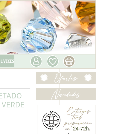
IL VECES
CETADO
 VERDE