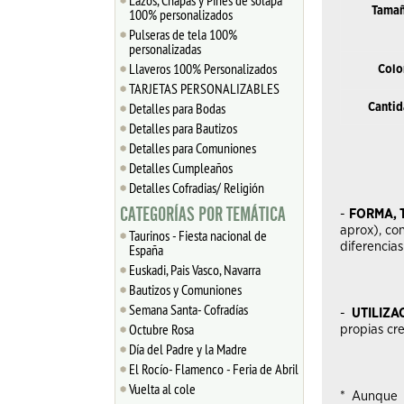
Lazos, Chapas y Pines de solapa
Tamañ
100% personalizados
Pulseras de tela 100%
personalizadas
Llaveros 100% Personalizados
Colo
TARJETAS PERSONALIZABLES
Detalles para Bodas
Cantid
Detalles para Bautizos
Detalles para Comuniones
Detalles Cumpleaños
Detalles Cofradias/ Religión
CATEGORÍAS POR TEMÁTICA
-
FORMA, 
aprox), con
Taurinos - Fiesta nacional de
diferencias
España
Euskadi, Pais Vasco, Navarra
Bautizos y Comuniones
Semana Santa- Cofradías
-
UTILIZA
Octubre Rosa
propias cr
Día del Padre y la Madre
El Rocío- Flamenco - Feria de Abril
Vuelta al cole
* Aunque 