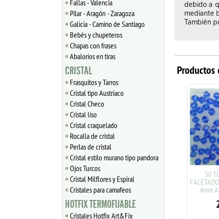
Fallas - Valencia
debido a q
Pilar - Aragón - Zaragoza
mediante b
También pue
Galicia - Camino de Santiago
Bebés y chupeteros
Chapas con frases
Abalorios en tiras
Productos 
CRISTAL
Frasquitos y Tarros
Cristal tipo Austriaco
Cristal Checo
Cristal liso
Cristal craquelado
Rocalla de cristal
Perlas de cristal
Cristal estilo murano tipo pandora
Ojos Turcos
50 TUPIS CRISTAL
50 TU
Cristal Milflores y Espiral
FACETADO TIPO AUSTRIACO
FACETADO 
Cristales para camafeos
4mm CRISOLITA
4mm AZ
2.35
€
2
HOTFIX TERMOFIJABLE
Cristales Hotfix Art&Fix