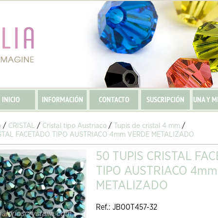
INICIO
INFORMACIÓN
CONTACTO
SUSCRIPCIÓN
UNA Y M
o
/
CRISTAL
/
Cristal tipo Austriaco
/
Tupis de cristal 4 mm
/
ISTAL FACETADO TIPO AUSTRIACO 4mm VERDE METALIZADO
50 TUPIS CRISTAL FA
TIPO AUSTRIACO 4mm
METALIZADO
Ref.: JB00T457-32