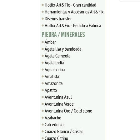
Hotfix Art&Fix - Gran cantidad
Herramientas y Accesorios Art&Fix
Diseños transfer
Hotfix Art&Fix - Pedido a Fábrica
PIEDRA / MINERALES
Ámbar
Ágata lisa y bandeada
Ágata Carneola
Ágata India
Aguamarina
Amatista
Amazonita
Apatito
Aventurina Azul
Aventurina Verde
Aventurina Oro / Gold stone
Azabache
Calcedonia
Cuarzo Blanco / Cristal
Cuarzo Citrino