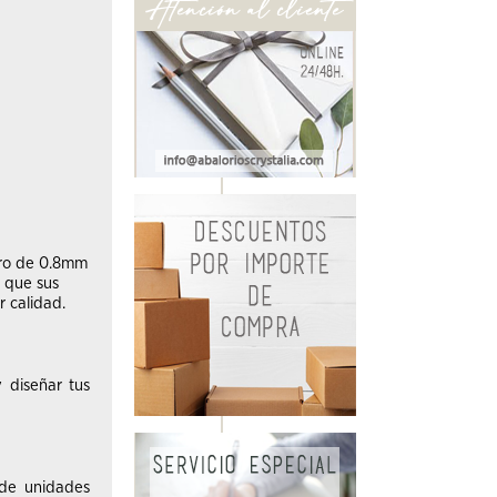
ero de 0.8mm
o que sus
r calidad.
 diseñar tus
 de unidades