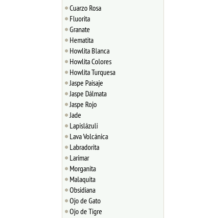
Cuarzo Rosa
Fluorita
Granate
Hematita
Howlita Blanca
Howlita Colores
Howlita Turquesa
Jaspe Paisaje
Jaspe Dálmata
Jaspe Rojo
Jade
Lapislázuli
Lava Volcánica
Labradorita
Larimar
Morganita
Malaquita
Obsidiana
Ojo de Gato
Ojo de Tigre