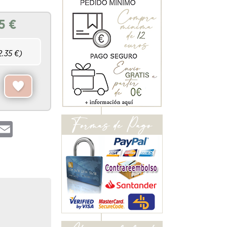
5
€
2.35
€)
hatsApp
Email