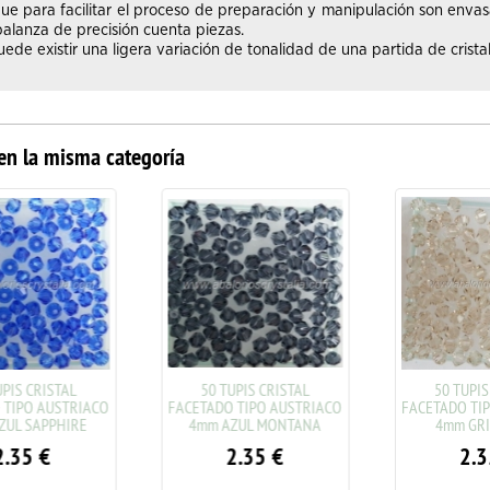
ue para facilitar el proceso de preparación y manipulación son enva
alanza de precisión cuenta piezas.
de existir una ligera variación de tonalidad de una partida de cristal
en la misma categoría
PIS CRISTAL
50 TUPIS CRISTAL
50 TUPIS 
TIPO AUSTRIACO
FACETADO TIPO AUSTRIACO
FACETADO TIP
UL SAPPHIRE
4mm AZUL MONTANA
4mm GRI
.35
€
2.35
€
2.3