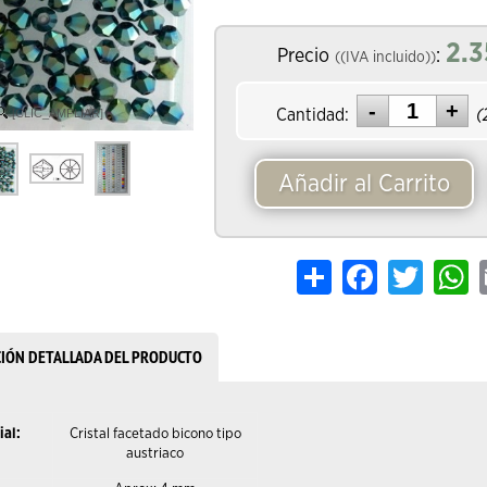
2.3
Precio
:
((IVA incluido))
Cantidad:
(
[CLIC_AMPLIAR]
Añadir al Carrito
Share
Facebook
Twitter
W
CIÓN DETALLADA DEL PRODUCTO
ial:
Cristal facetado bicono tipo
austriaco