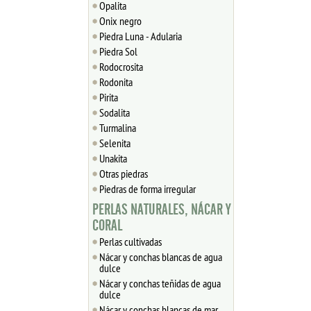
Opalita
Onix negro
Piedra Luna - Adularia
Piedra Sol
Rodocrosita
Rodonita
Pirita
Sodalita
Turmalina
Selenita
Unakita
Otras piedras
Piedras de forma irregular
PERLAS NATURALES, NÁCAR Y
CORAL
Perlas cultivadas
Nácar y conchas blancas de agua
dulce
Nácar y conchas teñidas de agua
dulce
Nácar y conchas blancas de mar