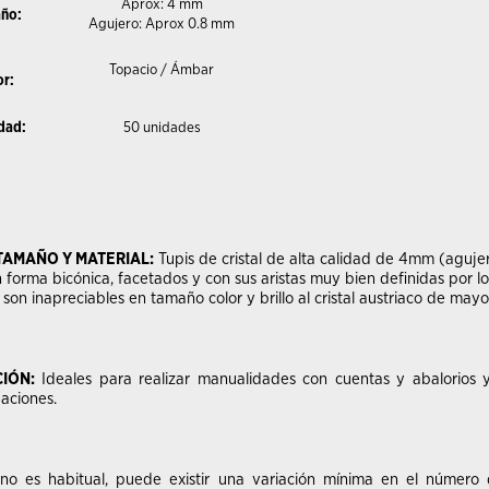
Aprox: 4 mm
ño:
Agujero: Aprox 0.8 mm
Topacio / Ámbar
or:
dad:
50 unidades
TAMAÑO Y MATERIAL:
Tupis de cristal de alta calidad de 4mm (aguj
 forma bicónica, facetados y con sus aristas muy bien definidas por l
 son inapreciables en tamaño color y brillo al cristal austriaco de mayo
CIÓN:
Ideales para realizar manualidades con cuentas y abalorios y
eaciones.
no es habitual, puede existir una variación mínima en el número