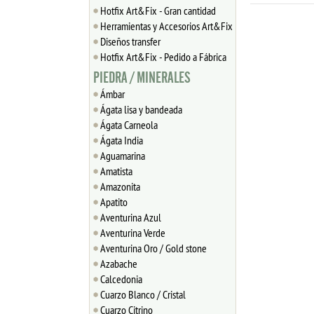
Hotfix Art&Fix - Gran cantidad
Herramientas y Accesorios Art&Fix
Diseños transfer
Hotfix Art&Fix - Pedido a Fábrica
PIEDRA / MINERALES
Ámbar
Ágata lisa y bandeada
Ágata Carneola
Ágata India
Aguamarina
Amatista
Amazonita
Apatito
Aventurina Azul
Aventurina Verde
Aventurina Oro / Gold stone
Azabache
Calcedonia
Cuarzo Blanco / Cristal
Cuarzo Citrino