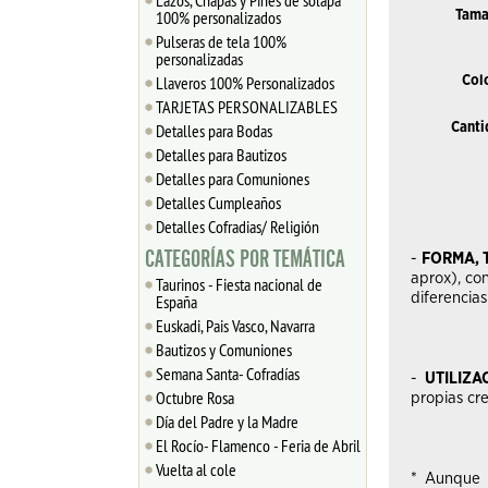
Lazos, Chapas y Pines de solapa
100% personalizados
Tama
Pulseras de tela 100%
personalizadas
Llaveros 100% Personalizados
Col
TARJETAS PERSONALIZABLES
Detalles para Bodas
Canti
Detalles para Bautizos
Detalles para Comuniones
Detalles Cumpleaños
Detalles Cofradias/ Religión
CATEGORÍAS POR TEMÁTICA
-
FORMA, 
aprox), con
Taurinos - Fiesta nacional de
diferencias
España
Euskadi, Pais Vasco, Navarra
Bautizos y Comuniones
Semana Santa- Cofradías
-
UTILIZA
Octubre Rosa
propias cr
Día del Padre y la Madre
El Rocío- Flamenco - Feria de Abril
Vuelta al cole
* Aunque 