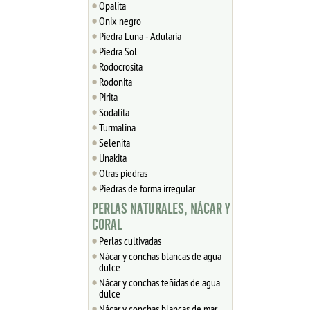
Opalita
Onix negro
Piedra Luna - Adularia
Piedra Sol
Rodocrosita
Rodonita
Pirita
Sodalita
Turmalina
Selenita
Unakita
Otras piedras
Piedras de forma irregular
PERLAS NATURALES, NÁCAR Y
CORAL
Perlas cultivadas
Nácar y conchas blancas de agua
dulce
Nácar y conchas teñidas de agua
dulce
Nácar y conchas blancas de mar