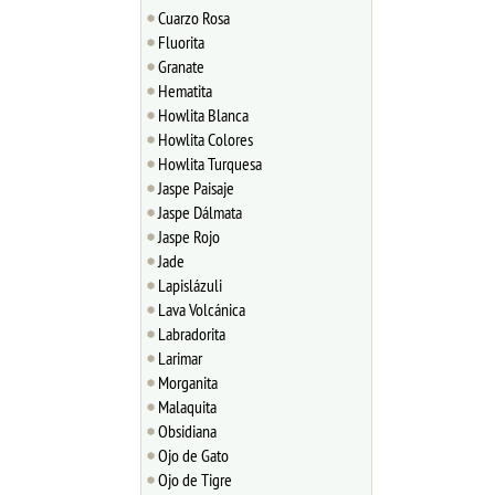
Cuarzo Rosa
Fluorita
Granate
Hematita
Howlita Blanca
Howlita Colores
Howlita Turquesa
Jaspe Paisaje
Jaspe Dálmata
Jaspe Rojo
Jade
Lapislázuli
Lava Volcánica
Labradorita
Larimar
Morganita
Malaquita
Obsidiana
Ojo de Gato
Ojo de Tigre