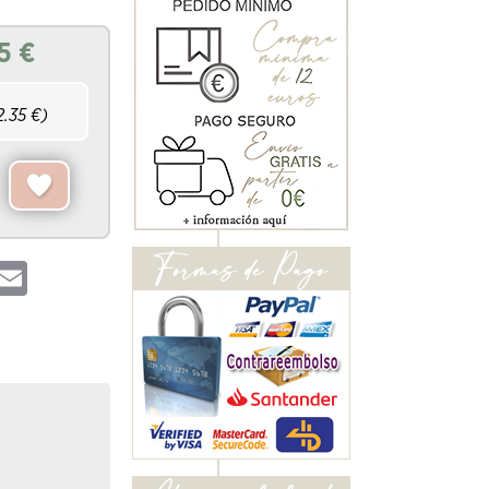
5
€
2.35
€)
hatsApp
Email