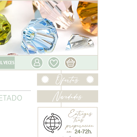
IL VECES
CETADO