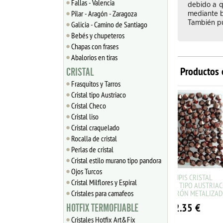
Fallas - Valencia
debido a q
Pilar - Aragón - Zaragoza
mediante b
También pue
Galicia - Camino de Santiago
Bebés y chupeteros
Chapas con frases
Abalorios en tiras
Productos 
CRISTAL
Frasquitos y Tarros
Cristal tipo Austriaco
Cristal Checo
Cristal liso
Cristal craquelado
Rocalla de cristal
Perlas de cristal
Cristal estilo murano tipo pandora
Ojos Turcos
50 TUPIS CRISTAL
50 TU
Cristal Milflores y Espiral
FACETADO TIPO AUSTRIACO
FACETADO 
Cristales para camafeos
4mm MARRÓN METALIZADO
4mm AZ
2.35
€
2
HOTFIX TERMOFIJABLE
Cristales Hotfix Art&Fix