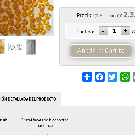
2.3
Precio
:
((IVA incluido))
Cantidad:
(
[CLIC_AMPLIAR]
Añadir al Carrito
Share
Facebook
Twitter
W
CIÓN DETALLADA DEL PRODUCTO
rial:
Cristal facetado bicono tipo
austriaco