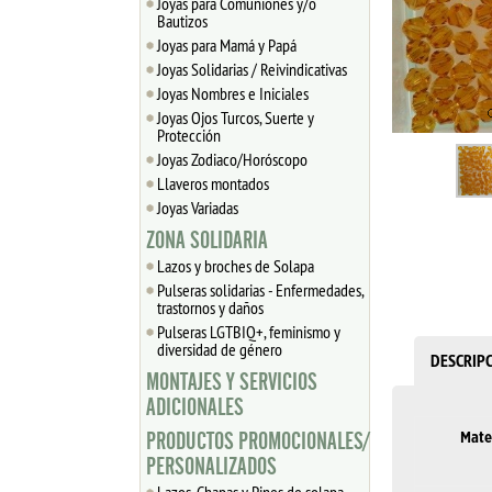
Joyas para Comuniones y/o
Bautizos
Joyas para Mamá y Papá
Joyas Solidarias / Reivindicativas
Joyas Nombres e Iniciales
Joyas Ojos Turcos, Suerte y
Protección
Joyas Zodiaco/Horóscopo
Llaveros montados
Joyas Variadas
ZONA SOLIDARIA
Lazos y broches de Solapa
Pulseras solidarias - Enfermedades,
trastornos y daños
Pulseras LGTBIQ+, feminismo y
diversidad de género
DESCRIP
MONTAJES Y SERVICIOS
ADICIONALES
PRODUCTOS PROMOCIONALES/
Mate
PERSONALIZADOS