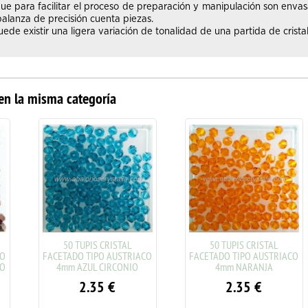
ue para facilitar el proceso de preparación y manipulación son enva
alanza de precisión cuenta piezas.
de existir una ligera variación de tonalidad de una partida de cristal
en la misma categoría
PIS CRISTAL
50 TUPIS CRISTAL
50 TUPIS 
TIPO AUSTRIACO
FACETADO TIPO AUSTRIACO
FACETADO TIP
UL CIRCONIO
4mm NARANJA
4mm SAPPH
.35
€
2.35
€
2.3