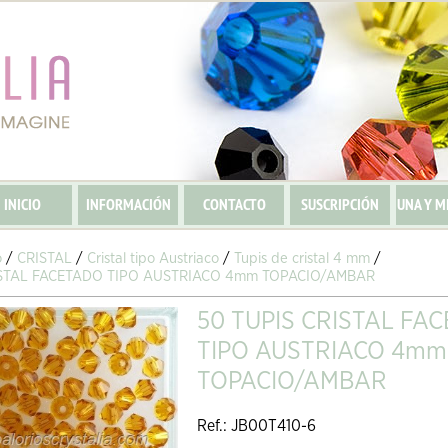
INICIO
INFORMACIÓN
CONTACTO
SUSCRIPCIÓN
UNA Y M
o
/
CRISTAL
/
Cristal tipo Austriaco
/
Tupis de cristal 4 mm
/
ISTAL FACETADO TIPO AUSTRIACO 4mm TOPACIO/AMBAR
50 TUPIS CRISTAL FA
TIPO AUSTRIACO 4mm
TOPACIO/AMBAR
Ref.: JB00T410-6