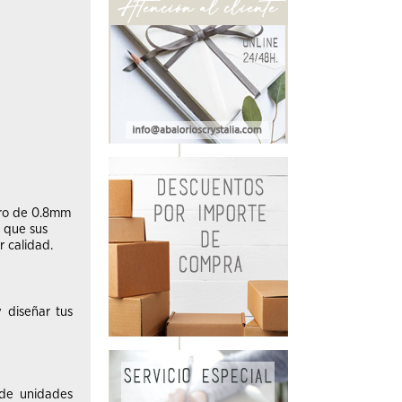
ero de 0.8mm
o que sus
r calidad.
 diseñar tus
 de unidades