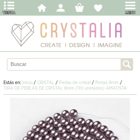
Estás en:
Inicio
/
CRISTAL
/
Perlas de cristal
/
Perlas 8mm
/
TIRA DE PERLAS DE CRISTAL 8mm (110 unidades) AMATISTA