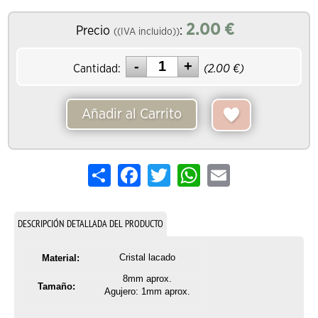
2.00
€
Precio
:
((IVA incluido))
Cantidad:
(
2.00
€)
Añadir al Carrito
Share
Facebook
Twitter
WhatsApp
Email
DESCRIPCIÓN DETALLADA DEL PRODUCTO
Cristal lacado
Material:
8mm aprox.
Tamaño:
Agujero: 1mm aprox.