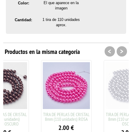
El que aparece en la
Color:
imagen
1 tira de 110 unidades
Cantidad:
aprox.
<
>
Productos en la misma categoría
L
TIRA DE PERLAS DE CRISTAL
TIRA DE PERLAS DE CRISTAL
8mm (110 unidades) ROSA
8mm (110 unidades) GRIS
OSCURO
2.00
€