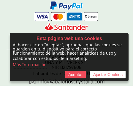
Esta página web usa cookies
Al hacer clic en "Aceptar", apruebas que las cookies se
CONTACTO
guarden en tu dispositivo para el correcto
funcionamiento de la web, hacer analíticas de uso y
Abalorios Crystalia
colaborar con estudios de marketing.
UNA Y MIL VECES S.L.
Más Información
NIF: B21797808
Laborables de 10:00 - 20:00 horas
Aceptar
Ajustar Cookies
info@abalorioscrystalia.com
© 2010 -
2026 UNA Y MIL VECES S.L. NIF:B21797808. Sociedad