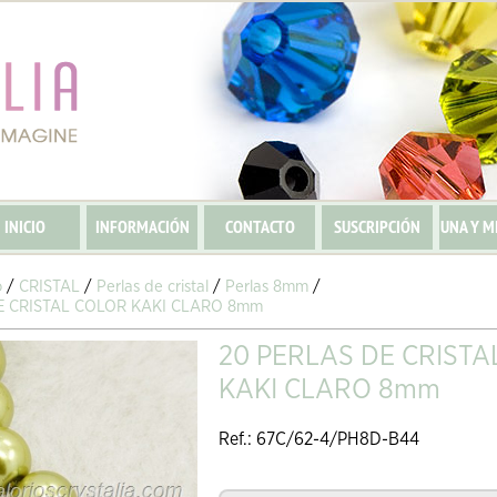
INICIO
INFORMACIÓN
CONTACTO
SUSCRIPCIÓN
UNA Y M
o
/
CRISTAL
/
Perlas de cristal
/
Perlas 8mm
/
E CRISTAL COLOR KAKI CLARO 8mm
20 PERLAS DE CRISTA
KAKI CLARO 8mm
Ref.: 67C/62-4/PH8D-B44