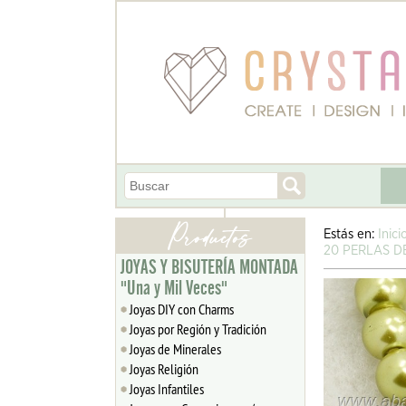
Estás en:
Inici
20 PERLAS D
JOYAS Y BISUTERÍA MONTADA
"Una y Mil Veces"
Joyas DIY con Charms
Joyas por Región y Tradición
Joyas de Minerales
Joyas Religión
Joyas Infantiles