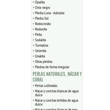
Opalita
Onix negro
Piedra Luna - Adularia
Piedra Sol
Rodocrosita
Rodonita
Pirita
Sodalita
Turmalina
Selenita
Unakita
Otras piedras
Piedras de forma irregular
PERLAS NATURALES, NÁCAR Y
CORAL
Perlas cultivadas
Nácar y conchas blancas de agua
dulce
Nácar y conchas teñidas de agua
dulce
Nácar y conchas blancas de mar