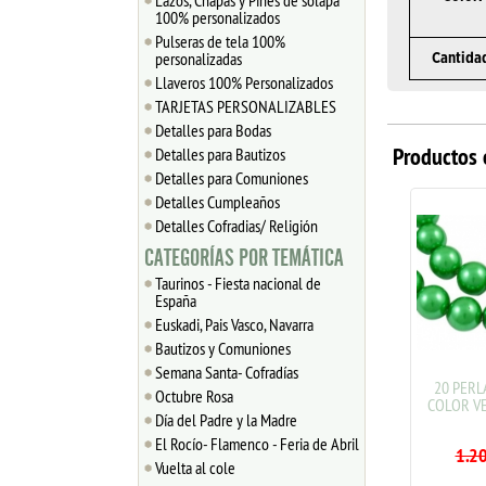
Lazos, Chapas y Pines de solapa
100% personalizados
Pulseras de tela 100%
personalizadas
Cantida
Llaveros 100% Personalizados
TARJETAS PERSONALIZABLES
Detalles para Bodas
Productos 
Detalles para Bautizos
Detalles para Comuniones
Detalles Cumpleaños
Detalles Cofradias/ Religión
CATEGORÍAS POR TEMÁTICA
Taurinos - Fiesta nacional de
España
Euskadi, Pais Vasco, Navarra
Bautizos y Comuniones
Semana Santa- Cofradías
20 PERLAS DE CRISTAL
20 PERL
Octubre Rosa
COLOR LILA 8mm
COLOR V
Día del Padre y la Madre
0.54
€
1.20
El Rocío- Flamenco - Feria de Abril
1.2
Vuelta al cole