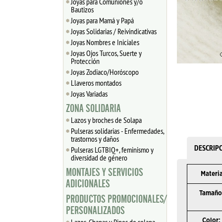
Joyas para Comuniones y/o
Bautizos
Joyas para Mamá y Papá
Joyas Solidarias / Reivindicativas
Joyas Nombres e Iniciales
Joyas Ojos Turcos, Suerte y
Protección
Joyas Zodiaco/Horóscopo
Llaveros montados
Joyas Variadas
ZONA SOLIDARIA
Lazos y broches de Solapa
Pulseras solidarias - Enfermedades,
trastornos y daños
DESCRIP
Pulseras LGTBIQ+, feminismo y
diversidad de género
MONTAJES Y SERVICIOS
Materia
ADICIONALES
Tamaño
PRODUCTOS PROMOCIONALES/
PERSONALIZADOS
Color: