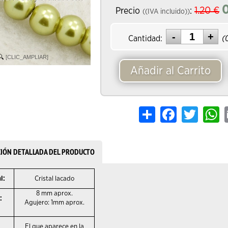
1.20
€
Precio
:
((IVA incluido))
Cantidad:
(
[CLIC_AMPLIAR]
Añadir al Carrito
Share
Facebook
Twitter
W
CIÓN DETALLADA DEL PRODUCTO
l:
Cristal lacado
8 mm aprox.
:
Agujero: 1mm aprox.
El que aparece en la