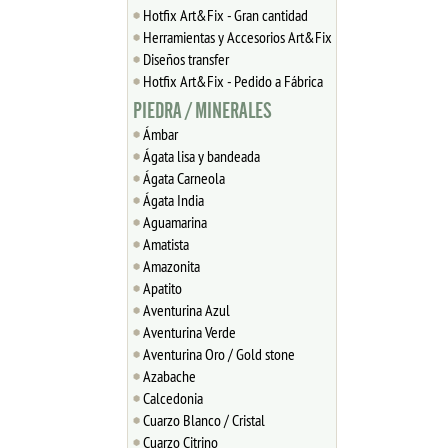
Hotfix Art&Fix - Gran cantidad
Herramientas y Accesorios Art&Fix
Diseños transfer
Hotfix Art&Fix - Pedido a Fábrica
PIEDRA / MINERALES
Ámbar
Ágata lisa y bandeada
Ágata Carneola
Ágata India
Aguamarina
Amatista
Amazonita
Apatito
Aventurina Azul
Aventurina Verde
Aventurina Oro / Gold stone
Azabache
Calcedonia
Cuarzo Blanco / Cristal
Cuarzo Citrino