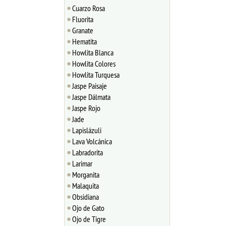
Cuarzo Rosa
Fluorita
Granate
Hematita
Howlita Blanca
Howlita Colores
Howlita Turquesa
Jaspe Paisaje
Jaspe Dálmata
Jaspe Rojo
Jade
Lapislázuli
Lava Volcánica
Labradorita
Larimar
Morganita
Malaquita
Obsidiana
Ojo de Gato
Ojo de Tigre