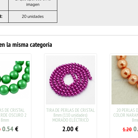
imagen
d:
20 unidades
en la misma categoría
AS DE CRISTAL
TIRA DE PERLAS DE CRISTAL
20 PERLAS D
ERDE OSCURO 2
8mm (110 unidades)
COLOR NARAN
8mm
MORADO ELÉCTRICO
8m
0.54
€
2.00
€
0
0
1.20