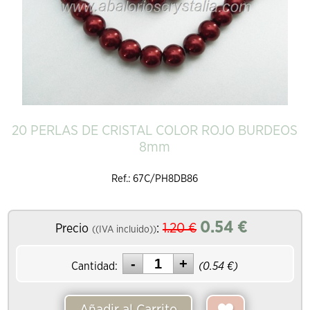
20 PERLAS DE CRISTAL COLOR ROJO BURDEOS
8mm
Ref.: 67C/PH8DB86
0.54
€
1.20
€
Precio
:
((IVA incluido))
Cantidad:
(
0.54
€)