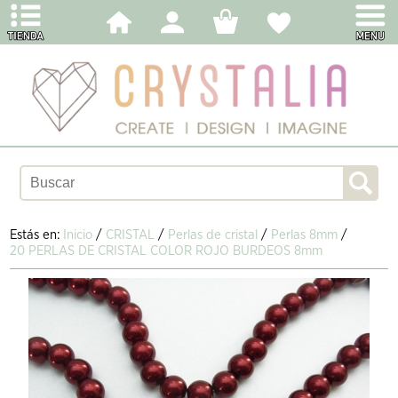
Estás en:
Inicio
/
CRISTAL
/
Perlas de cristal
/
Perlas 8mm
/
20 PERLAS DE CRISTAL COLOR ROJO BURDEOS 8mm