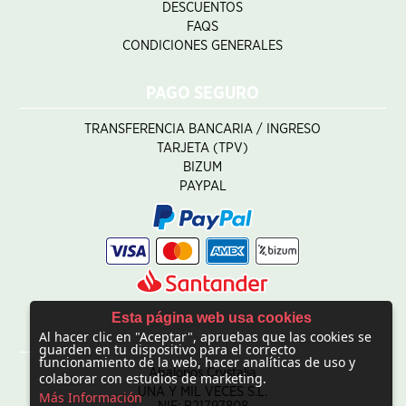
DESCUENTOS
FAQS
CONDICIONES GENERALES
PAGO SEGURO
TRANSFERENCIA BANCARIA / INGRESO
TARJETA (TPV)
BIZUM
PAYPAL
Esta página web usa cookies
Al hacer clic en "Aceptar", apruebas que las cookies se
CONTACTO
guarden en tu dispositivo para el correcto
funcionamiento de la web, hacer analíticas de uso y
Abalorios Crystalia
colaborar con estudios de marketing.
UNA Y MIL VECES S.L.
Más Información