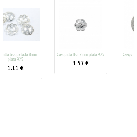
a 8mm
Casquilla flor 7mm plata 925
Casquilla labrada 4mm pla
925
1.57
€
0.80
€