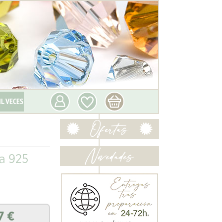
IL VECES
ta 925
7
€