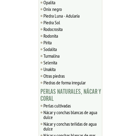
Opalita
Onix negro
Piedra Luna - Adularia
Piedra Sol
Rodocrosita
Rodonita
Pirita
Sodalita
Turmalina
Selenita
Unakita
Otras piedras
Piedras de forma irregular
PERLAS NATURALES, NÁCAR Y
CORAL
Perlas cultivadas
Nácar y conchas blancas de agua
dulce
Nácar y conchas teñidas de agua
dulce
Nácar y conchas blancas de mar