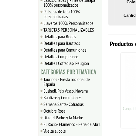
Lazos, Chapas y Pines de solapa
Colo
100% personalizados
Pulseras de tela 100%
Cantid
personalizadas
Llaveros 100% Personalizados
TARJETAS PERSONALIZABLES
Detalles para Bodas
Productos 
Detalles para Bautizos
Detalles para Comuniones
Detalles Cumpleaños
Detalles Cofradias/ Religión
CATEGORÍAS POR TEMÁTICA
Taurinos - Fiesta nacional de
España
Euskadi, Pais Vasco, Navarra
Bautizos y Comuniones
Semana Santa- Cofradías
Casquilla troquelada 8mm
Casquilla f
Octubre Rosa
plata 925
0
Día del Padre y la Madre
1.11
€
El Rocío- Flamenco - Feria de Abril
Vuelta al cole