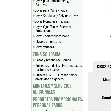
Joyas para Comuniones y/o
Bautizos
Joyas para Mamá y Papá
Joyas Solidarias / Reivindicativas
Joyas Nombres e Iniciales
Joyas Ojos Turcos, Suerte y
Protección
Joyas Zodiaco/Horóscopo
Llaveros montados
Joyas Variadas
ZONA SOLIDARIA
Lazos y broches de Solapa
Pulseras solidarias - Enfermedades,
DESCRIP
trastornos y daños
Pulseras LGTBIQ+, feminismo y
diversidad de género
Mater
MONTAJES Y SERVICIOS
ADICIONALES
Tamañ
PRODUCTOS PROMOCIONALES/
PERSONALIZADOS