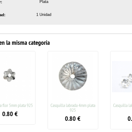
Plata
r:
1 Unidad
ad:
en la misma categoría
lor 5mm plata 925
Casquilla labrada 4mm plata
Casquilla labr
925
92
.80
€
0.80
€
0.7