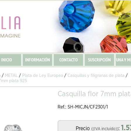
INICIO
INFORMACIÓN
CONTACTO
SUSCRIPCIÓN
UNA Y M
o
/
METAL
/
Plata de Ley Europea
/
Casquillas y filigranas de plata
/
r 7mm plata 925
Casquilla flor 7mm pla
Ref.: SH-MICJN/CF2301/1
1.5
Precio
:
((IVA incluido))