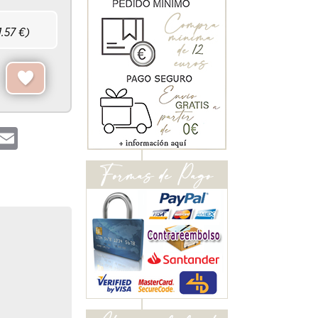
1.57
€)
hatsApp
Email