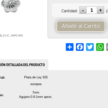
Cantidad:
(
Añadir al Carrito
[CLIC_AMPLIAR]
Share
Facebook
Twitter
W
CIÓN DETALLADA DEL PRODUCTO
Plata de Ley 925
ial:
europea
7mm
o:
Agujero:0.8-1mm
aprox.