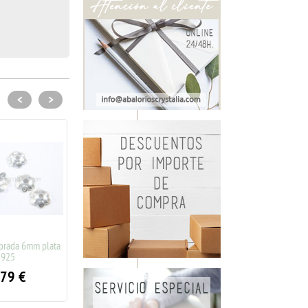
<
>
ada 6mm plata
5
9
€