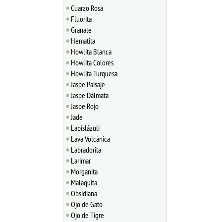
Cuarzo Rosa
Fluorita
Granate
Hematita
Howlita Blanca
Howlita Colores
Howlita Turquesa
Jaspe Paisaje
Jaspe Dálmata
Jaspe Rojo
Jade
Lapislázuli
Lava Volcánica
Labradorita
Larimar
Morganita
Malaquita
Obsidiana
Ojo de Gato
Ojo de Tigre