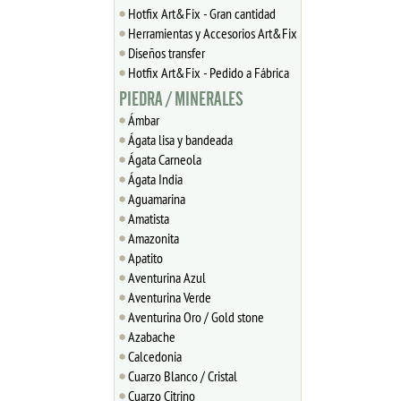
Hotfix Art&Fix - Gran cantidad
Herramientas y Accesorios Art&Fix
Diseños transfer
Hotfix Art&Fix - Pedido a Fábrica
PIEDRA / MINERALES
Ámbar
Ágata lisa y bandeada
Ágata Carneola
Ágata India
Aguamarina
Amatista
Amazonita
Apatito
Aventurina Azul
Aventurina Verde
Aventurina Oro / Gold stone
Azabache
Calcedonia
Cuarzo Blanco / Cristal
Cuarzo Citrino