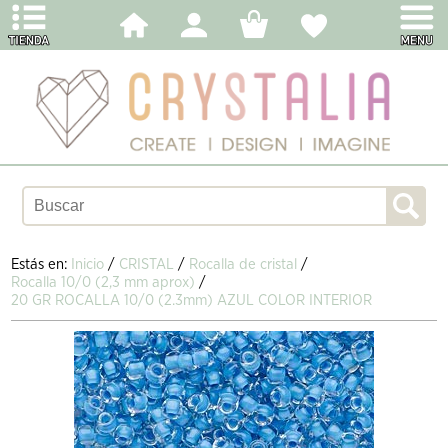
Estás en:
Inicio
/
CRISTAL
/
Rocalla de cristal
/
Rocalla 10/0 (2,3 mm aprox)
/
20 GR ROCALLA 10/0 (2.3mm) AZUL COLOR INTERIOR