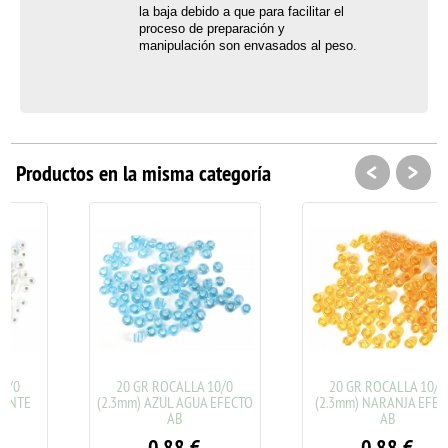
la baja debido a que para facilitar el
proceso de preparación y
manipulación son envasados al peso.
<
>
Productos en la misma categoría
20 GR ROCALLA 10/0
20 GR ROCALLA 10/0
(2.3mm) AZUL AGUA EFECTO
(2.3mm) NARANJA EFECTO
AB
AB
0.88
€
0.88
€