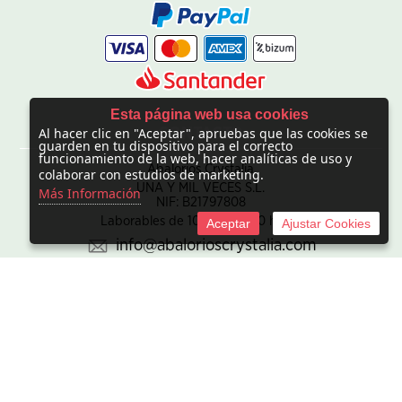
Esta página web usa cookies
Al hacer clic en "Aceptar", apruebas que las cookies se
CONTACTO
guarden en tu dispositivo para el correcto
funcionamiento de la web, hacer analíticas de uso y
Abalorios Crystalia
colaborar con estudios de marketing.
UNA Y MIL VECES S.L.
Más Información
NIF: B21797808
Laborables de 10:00 - 20:00 horas
Aceptar
Ajustar Cookies
info@abalorioscrystalia.com
© 2010 -
2026 UNA Y MIL VECES S.L. NIF:B21797808. Sociedad
inscrita en el Registro mercantil de Madrid en el Tomo/I.R.U.S.