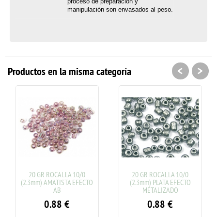
proceso de preparación y
manipulación son envasados al peso.
<
>
Productos en la misma categoría
20 GR ROCALLA 10/0
20 GR ROCALLA 10/0
(2.3mm) AMATISTA EFECTO
(2.3mm) PLATA EFECTO
(2
AB
METALIZADO
0.88
€
0.88
€