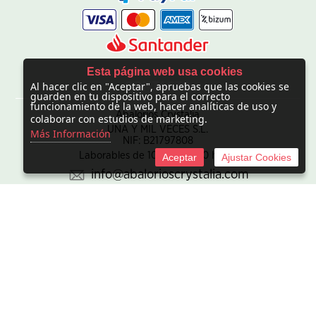
Esta página web usa cookies
Al hacer clic en "Aceptar", apruebas que las cookies se
CONTACTO
guarden en tu dispositivo para el correcto
funcionamiento de la web, hacer analíticas de uso y
Abalorios Crystalia
colaborar con estudios de marketing.
UNA Y MIL VECES S.L.
Más Información
NIF: B21797808
Laborables de 10:00 - 20:00 horas
Aceptar
Ajustar Cookies
info@abalorioscrystalia.com
© 2010 -
2026 UNA Y MIL VECES S.L. NIF:B21797808. Sociedad
inscrita en el Registro mercantil de Madrid en el Tomo/I.R.U.S.