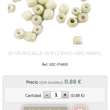
20 GR ROCALLA 10/0 (2.3mm) GRIS MARFIL
Ref.: 83C-F14610
0.88
€
Precio
:
((IVA incluido))
Cantidad:
(
0.88
€)