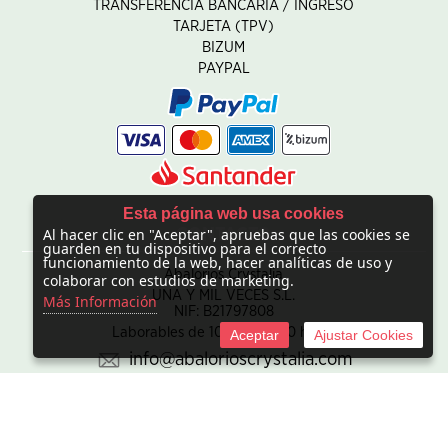
TRANSFERENCIA BANCARIA / INGRESO
TARJETA (TPV)
BIZUM
PAYPAL
Esta página web usa cookies
Al hacer clic en "Aceptar", apruebas que las cookies se
CONTACTO
guarden en tu dispositivo para el correcto
funcionamiento de la web, hacer analíticas de uso y
Abalorios Crystalia
colaborar con estudios de marketing.
UNA Y MIL VECES S.L.
Más Información
NIF: B21797808
Laborables de 10:00 - 20:00 horas
Aceptar
Ajustar Cookies
info@abalorioscrystalia.com