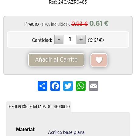
Ref.: 24C/AZR0483
0.61
€
0.93
€
Precio
:
((IVA incluido))
Cantidad:
(
0.61
€)
Añadir al Carrito
Share
Facebook
Twitter
WhatsApp
Email
DESCRIPCIÓN DETALLADA DEL PRODUCTO
Material:
Acrílico base plana