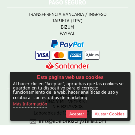
PAGO SEGURO
TRANSFERENCIA BANCARIA / INGRESO
TARJETA (TPV)
BIZUM
PAYPAL
Esta página web usa cookies
Al hacer clic en "Aceptar", apruebas que las cookies se
CONTACTO
guarden en tu dispositivo para el correcto
funcionamiento de la web, hacer analíticas de uso y
Abalorios Crystalia
colaborar con estudios de marketing.
UNA Y MIL VECES S.L.
Más Información
NIF: B21797808
Laborables de 10:00 - 20:00 horas
Aceptar
Ajustar Cookies
info@abalorioscrystalia.com