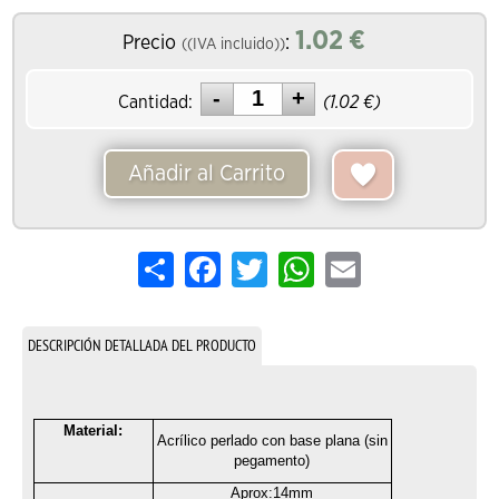
1.02
€
Precio
:
((IVA incluido))
Cantidad:
(
1.02
€)
Añadir al Carrito
Share
Facebook
Twitter
WhatsApp
Email
DESCRIPCIÓN DETALLADA DEL PRODUCTO
Material:
Acrílico perlado con base plana (sin
pegamento)
Aprox:14mm