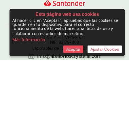
Esta página web usa cookies
Al hacer clic en "Aceptar", apruebas que las cookies se
CONTACTO
guarden en tu dispositivo para el correcto
funcionamiento de la web, hacer analíticas de uso y
Abalorios Crystalia
colaborar con estudios de marketing.
UNA Y MIL VECES S.L.
Más Información
NIF: B21797808
Laborables de 10:00 - 20:00 horas
Aceptar
Ajustar Cookies
info@abalorioscrystalia.com
© 2010 -
2026 UNA Y MIL VECES S.L. NIF:B21797808. Sociedad
inscrita en el Registro mercantil de Madrid en el Tomo/I.R.U.S.
1000448293693, inscripción 1ª de la hoja M-850345.