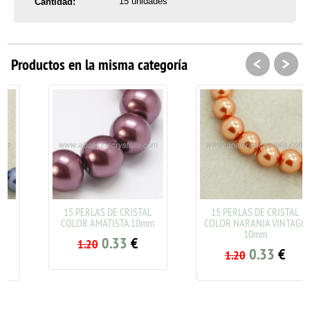
15 unidades
Cantidad:
<
>
Productos en la misma categoría
15 PERLAS DE CRISTAL
15 PERLAS DE CRISTAL
COLOR AMATISTA 10mm
COLOR NARANJA VINTAGE
10mm
0.33
€
1.20
0.33
€
1.20