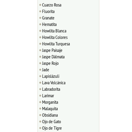
Cuarzo Rosa
Fluorita
Granate
Hematita
Howlita Blanca
Howlita Colores
Howlita Turquesa
Jaspe Paisaje
Jaspe Dálmata
Jaspe Rojo
Jade
Lapislázuli
Lava Volcánica
Labradorita
Larimar
Morganita
Malaquita
Obsidiana
Ojo de Gato
Ojo de Tigre