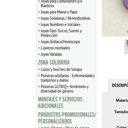
Joyas para Comuniones y/o
Bautizos
Joyas para Mamá y Papá
Joyas Solidarias / Reivindicativas
Joyas Nombres e Iniciales
Joyas Ojos Turcos, Suerte y
Protección
Joyas Zodiaco/Horóscopo
Llaveros montados
Joyas Variadas
ZONA SOLIDARIA
Lazos y broches de Solapa
Pulseras solidarias - Enfermedades,
trastornos y daños
DESCRIP
Pulseras LGTBIQ+, feminismo y
diversidad de género
MONTAJES Y SERVICIOS
Materia
ADICIONALES
Tamaño
PRODUCTOS PROMOCIONALES/
PERSONALIZADOS
Color: