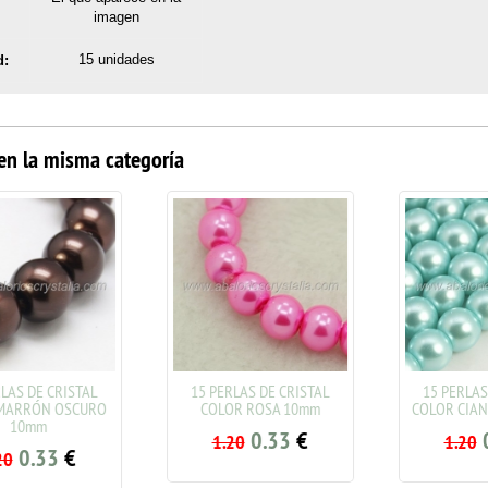
imagen
15 unidades
d:
en la misma categoría
AS DE CRISTAL
15 PERLAS DE CRISTAL
15 PERLAS D
ARRÓN OSCURO
COLOR ROSA 10mm
COLOR CIAN 
10mm
0.33
€
0
1.20
1.20
0.33
€
0