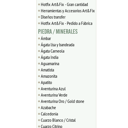
Hotfix Art&Fix - Gran cantidad
Herramientas y Accesorios Art&Fix
Diseños transfer
Hotfix Art&Fix - Pedido a Fábrica
PIEDRA / MINERALES
Ámbar
Ágata lisa y bandeada
Ágata Carneola
Ágata India
Aguamarina
Amatista
Amazonita
Apatito
Aventurina Azul
Aventurina Verde
Aventurina Oro / Gold stone
Azabache
Calcedonia
Cuarzo Blanco / Cristal
Cuarzo Citrino