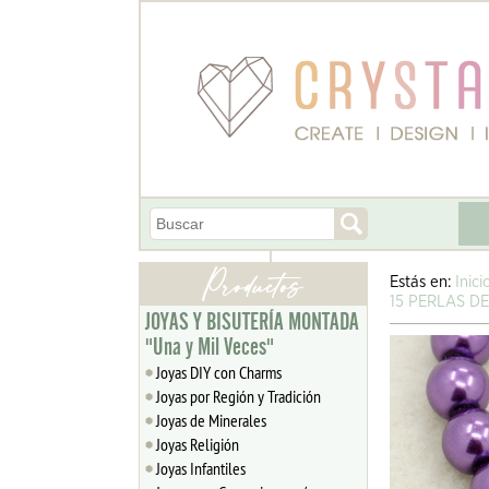
Estás en:
Inici
15 PERLAS D
JOYAS Y BISUTERÍA MONTADA
"Una y Mil Veces"
Joyas DIY con Charms
Joyas por Región y Tradición
Joyas de Minerales
Joyas Religión
Joyas Infantiles