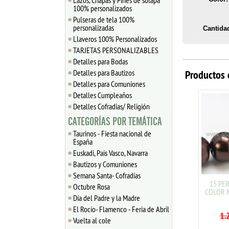
Lazos, Chapas y Pines de solapa
100% personalizados
Pulseras de tela 100%
personalizadas
Cantida
Llaveros 100% Personalizados
TARJETAS PERSONALIZABLES
Detalles para Bodas
Detalles para Bautizos
Productos 
Detalles para Comuniones
Detalles Cumpleaños
Detalles Cofradias/ Religión
CATEGORÍAS POR TEMÁTICA
Taurinos - Fiesta nacional de
España
Euskadi, Pais Vasco, Navarra
Bautizos y Comuniones
Semana Santa- Cofradías
15 PERLAS DE CRISTAL
15 PERL
Octubre Rosa
COLOR AMATISTA 10mm
COLOR M
Día del Padre y la Madre
0.33
€
1.20
El Rocío- Flamenco - Feria de Abril
1.2
Vuelta al cole