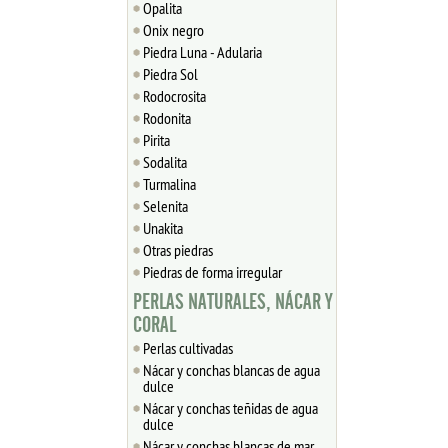
Opalita
Onix negro
Piedra Luna - Adularia
Piedra Sol
Rodocrosita
Rodonita
Pirita
Sodalita
Turmalina
Selenita
Unakita
Otras piedras
Piedras de forma irregular
PERLAS NATURALES, NÁCAR Y
CORAL
Perlas cultivadas
Nácar y conchas blancas de agua
dulce
Nácar y conchas teñidas de agua
dulce
Nácar y conchas blancas de mar