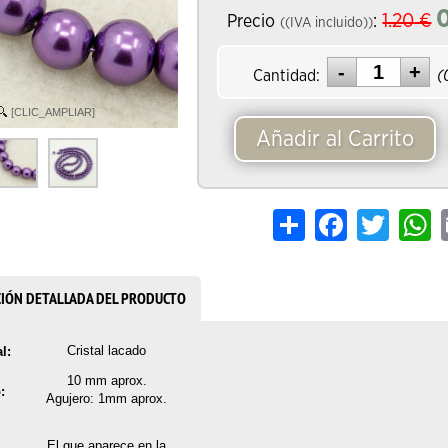
1.20
€
Precio
:
((IVA incluido))
Cantidad:
(
[CLIC_AMPLIAR]
Añadir al Carrito
Share
Facebook
Twitter
W
CIÓN DETALLADA DEL PRODUCTO
Cristal lacado
l:
10 mm aprox.
:
Agujero: 1mm aprox.
El que aparece en la