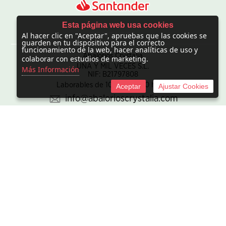
Esta página web usa cookies
Al hacer clic en "Aceptar", apruebas que las cookies se
CONTACTO
guarden en tu dispositivo para el correcto
funcionamiento de la web, hacer analíticas de uso y
Abalorios Crystalia
colaborar con estudios de marketing.
UNA Y MIL VECES S.L.
Más Información
NIF: B21797808
Laborables de 10:00 - 20:00 horas
Aceptar
Ajustar Cookies
info@abalorioscrystalia.com
© 2010 -
2026 UNA Y MIL VECES S.L. NIF:B21797808. Sociedad
inscrita en el Registro mercantil de Madrid en el Tomo/I.R.U.S.
1000448293693, inscripción 1ª de la hoja M-850345.