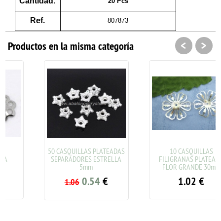
Cantidad:
20 Pcs
Ref.
807873
<
>
Productos en la misma categoría
50 CASQUILLAS PLATEADAS
10 CASQUILLAS
SEPARADORES ESTRELLA
FILIGRANAS PLATEADA
5mm
FLOR GRANDE 30mm
0.54
€
1.02
€
1.06