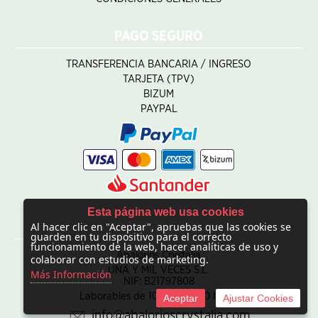
PAGO SEGURO
TRANSFERENCIA BANCARIA / INGRESO
TARJETA (TPV)
BIZUM
PAYPAL
Esta página web usa cookies
Al hacer clic en "Aceptar", apruebas que las cookies se
CONTACTO
guarden en tu dispositivo para el correcto
funcionamiento de la web, hacer analíticas de uso y
Abalorios Crystalia
colaborar con estudios de marketing.
UNA Y MIL VECES S.L.
Más Información
NIF: B21797808
Laborables de 10:00 - 20:00 horas
Aceptar
Ajustar Cookies
info@abalorioscrystalia.com