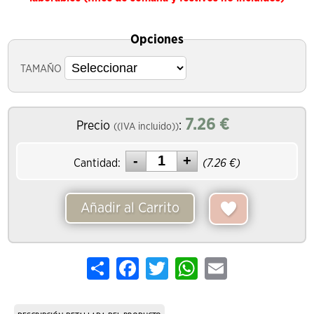
Opciones
TAMAÑO
7.26
€
Precio
:
((IVA incluido))
Cantidad:
(
7.26
€)
Añadir al Carrito
Share
Facebook
Twitter
WhatsApp
Email