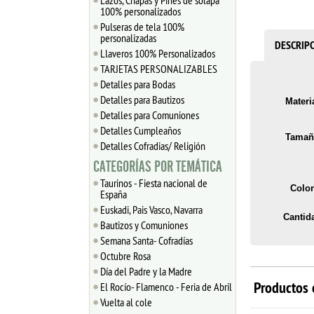
Lazos, Chapas y Pines de solapa
100% personalizados
Pulseras de tela 100%
personalizadas
DESCRIP
Llaveros 100% Personalizados
TARJETAS PERSONALIZABLES
Detalles para Bodas
Detalles para Bautizos
Materia
Detalles para Comuniones
Detalles Cumpleaños
Tamañ
Detalles Cofradias/ Religión
CATEGORÍAS POR TEMÁTICA
Taurinos - Fiesta nacional de
Color
España
Euskadi, Pais Vasco, Navarra
Cantid
Bautizos y Comuniones
Semana Santa- Cofradías
Octubre Rosa
Día del Padre y la Madre
Productos 
El Rocío- Flamenco - Feria de Abril
Vuelta al cole