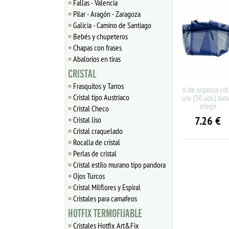
Fallas - Valencia
Pilar - Aragón - Zaragoza
Galicia - Camino de Santiago
Bebés y chupeteros
Chapas con frases
Abalorios en tiras
CRISTAL
Frasquitos y Tarros
Bolsas de organza color azul
Bolsas d
Cristal tipo Austriaco
oscuro (50 uds.) tamaño a
salmón (5
elegir
Cristal Checo
7.26
€
7
Cristal liso
Cristal craquelado
Rocalla de cristal
Perlas de cristal
Cristal estilo murano tipo pandora
Ojos Turcos
Cristal Milflores y Espiral
Cristales para camafeos
HOTFIX TERMOFIJABLE
Cristales Hotfix Art&Fix