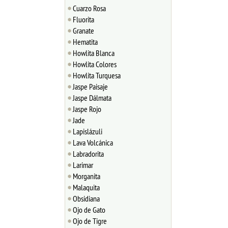
Cuarzo Rosa
Fluorita
Granate
Hematita
Howlita Blanca
Howlita Colores
Howlita Turquesa
Jaspe Paisaje
Jaspe Dálmata
Jaspe Rojo
Jade
Lapislázuli
Lava Volcánica
Labradorita
Larimar
Morganita
Malaquita
Obsidiana
Ojo de Gato
Ojo de Tigre