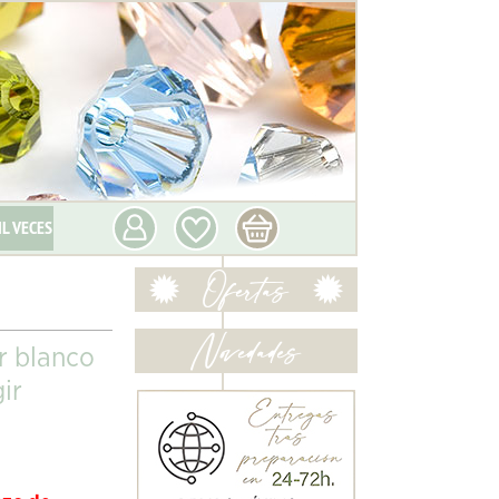
IL VECES
r blanco
ir