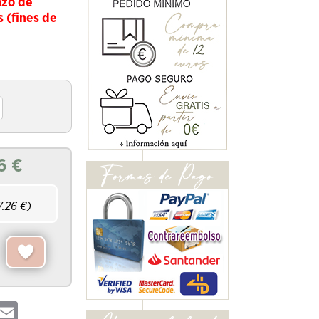
azo de
s (fines de
6
€
7.26
€)
hatsApp
Email