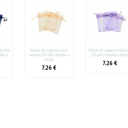
e organza color
Bolsas de organza color lila
Bolsas de or
0 uds.) tamaño a
(50 uds.) tamaño a elegir
marrón (50 ud
elegir
eleg
7.26
€
.26
€
7.2