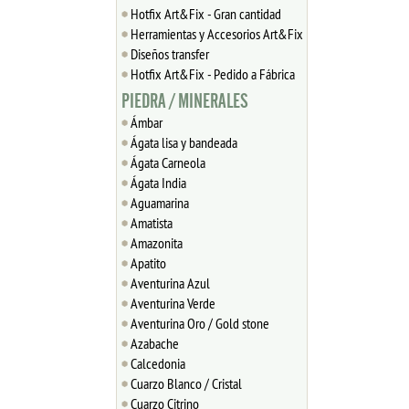
Hotfix Art&Fix - Gran cantidad
Herramientas y Accesorios Art&Fix
Diseños transfer
Hotfix Art&Fix - Pedido a Fábrica
PIEDRA / MINERALES
Ámbar
Ágata lisa y bandeada
Ágata Carneola
Ágata India
Aguamarina
Amatista
Amazonita
Apatito
Aventurina Azul
Aventurina Verde
Aventurina Oro / Gold stone
Azabache
Calcedonia
Cuarzo Blanco / Cristal
Cuarzo Citrino