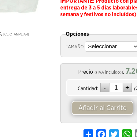
IMPORTANTE: Producto con pl
entrega de 3 a 5 días laborable
semana y festivos no incluídos)
Opciones
[CLIC_AMPLIAR]
TAMAÑO
7.2
Precio
:
((IVA incluido))
Cantidad:
(
Añadir al Carrito
Share
Facebook
Twitter
W