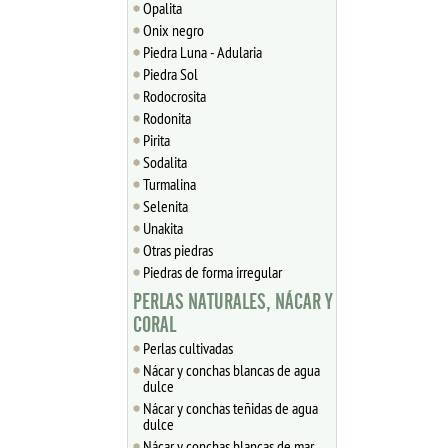
Opalita
Onix negro
Piedra Luna - Adularia
Piedra Sol
Rodocrosita
Rodonita
Pirita
Sodalita
Turmalina
Selenita
Unakita
Otras piedras
Piedras de forma irregular
PERLAS NATURALES, NÁCAR Y
CORAL
Perlas cultivadas
Nácar y conchas blancas de agua
dulce
Nácar y conchas teñidas de agua
dulce
Nácar y conchas blancas de mar