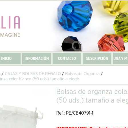
INICIO
INFORMACIÓN
CONTACTO
SUSCRIPCIÓN
UNA Y M
o
/
CAJAS Y BOLSAS DE REGALO
/
Bolsas de Organza
/
anza color blanco (50 uds.) tamaño a elegir
Bolsas de organza colo
(50 uds.) tamaño a eleg
Ref.: PE/CB40791-1