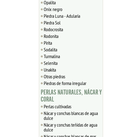
Opalita
Onix negro
Piedra Luna - Adularia
Piedra Sol
Rodocrosita
Rodonita
Pirita
Sodalita
Turmalina
Selenita
Unakita
Otras piedras
Piedras de forma irregular
PERLAS NATURALES, NÁCAR Y
CORAL
Perlas cultivadas
Nácar y conchas blancas de agua
dulce
Nácar y conchas teñidas de agua
dulce
Nácar y conchas blancas de mar