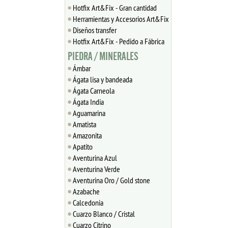
Hotfix Art&Fix - Gran cantidad
Herramientas y Accesorios Art&Fix
Diseños transfer
Hotfix Art&Fix - Pedido a Fábrica
PIEDRA / MINERALES
Ámbar
Ágata lisa y bandeada
Ágata Carneola
Ágata India
Aguamarina
Amatista
Amazonita
Apatito
Aventurina Azul
Aventurina Verde
Aventurina Oro / Gold stone
Azabache
Calcedonia
Cuarzo Blanco / Cristal
Cuarzo Citrino