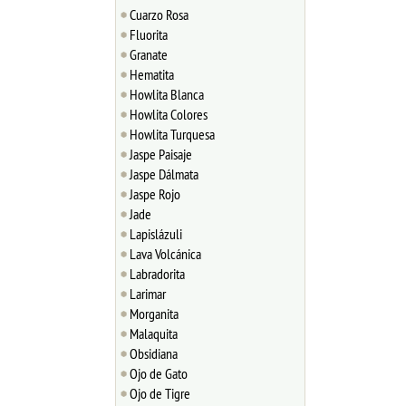
Cuarzo Rosa
Fluorita
Granate
Hematita
Howlita Blanca
Howlita Colores
Howlita Turquesa
Jaspe Paisaje
Jaspe Dálmata
Jaspe Rojo
Jade
Lapislázuli
Lava Volcánica
Labradorita
Larimar
Morganita
Malaquita
Obsidiana
Ojo de Gato
Ojo de Tigre