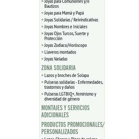
Joyas para Comuniones y/o
Bautizos
Joyas para Mamá y Papá
Joyas Solidarias / Reivindicativas
Joyas Nombres e Iniciales
Joyas Ojos Turcos, Suerte y
Protección
Joyas Zodiaco/Horóscopo
Llaveros montados
Joyas Variadas
ZONA SOLIDARIA
Lazos y broches de Solapa
Pulseras solidarias - Enfermedades,
trastornos y daños
Pulseras LGTBIQ+, feminismo y
diversidad de género
MONTAJES Y SERVICIOS
ADICIONALES
PRODUCTOS PROMOCIONALES/
PERSONALIZADOS