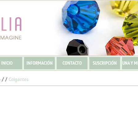
INICIO
INFORMACIÓN
CONTACTO
SUSCRIPCIÓN
UNA Y M
o
/
/
Colgantes