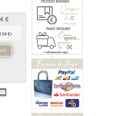
4
€
0.54
€)
dad
hatsApp
Email