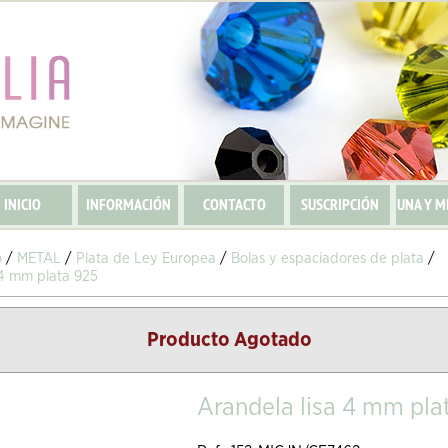
INICIO
INFORMACIÓN
CONTACTO
SUSCRIPCIÓN
UNA Y M
o
/
METAL
/
Plata de Ley Europea
/
Bolas y espaciadores de plata
/
 4 mm plata 925
Producto Agotado
Arandela lisa 4 mm pla