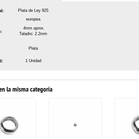
Plata de Ley 925
l:
europea
4mm aprox.
:
Taladro: 2.2mm
Plata
1 Unidad
d:
en la misma categoría