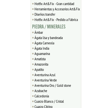
Hotfix Art&Fix - Gran cantidad
Herramientas y Accesorios Art&Fix
Diseños transfer
Hotfix Art&Fix - Pedido a Fábrica
PIEDRA / MINERALES
Ámbar
Ágata lisa y bandeada
Ágata Carneola
Ágata India
Aguamarina
Amatista
Amazonita
Apatito
Aventurina Azul
Aventurina Verde
Aventurina Oro / Gold stone
Azabache
Calcedonia
Cuarzo Blanco / Cristal
Cuarzo Citrino