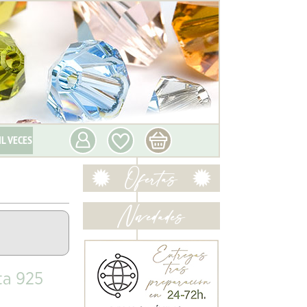
IL VECES
ta 925