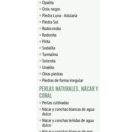
Opalita
Onix negro
Piedra Luna - Adularia
Piedra Sol
Rodocrosita
Rodonita
Pirita
Sodalita
Turmalina
Selenita
Unakita
Otras piedras
Piedras de forma irregular
PERLAS NATURALES, NÁCAR Y
CORAL
Perlas cultivadas
Nácar y conchas blancas de agua
dulce
Nácar y conchas teñidas de agua
dulce
Nácar y conchas blancas de mar