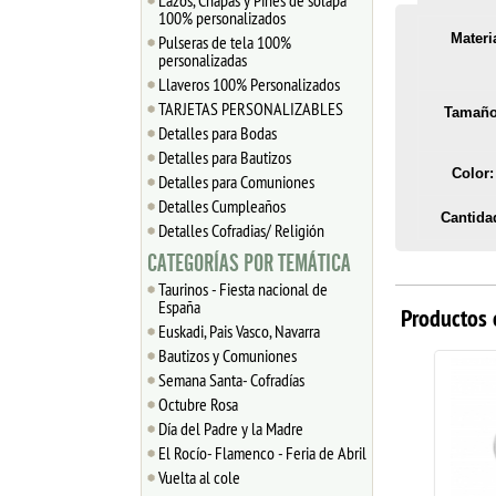
Lazos, Chapas y Pines de solapa
100% personalizados
Materia
Pulseras de tela 100%
personalizadas
Llaveros 100% Personalizados
TARJETAS PERSONALIZABLES
Tamaño
Detalles para Bodas
Detalles para Bautizos
Color:
Detalles para Comuniones
Detalles Cumpleaños
Cantida
Detalles Cofradias/ Religión
CATEGORÍAS POR TEMÁTICA
Taurinos - Fiesta nacional de
España
Productos 
Euskadi, Pais Vasco, Navarra
Bautizos y Comuniones
Semana Santa- Cofradías
Octubre Rosa
Día del Padre y la Madre
El Rocío- Flamenco - Feria de Abril
Vuelta al cole