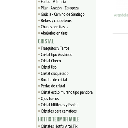
Fallas - Valencia
Pilar - Aragón - Zaragoza
Galicia - Camino de Santiago
Rondel Disco 6mm (1.8 mm)
Arandela li
plata 925
Bebés y chupeteros
0
Chapas con frases
1.86
€
Abalorios en tiras
CRISTAL
Frasquitos y Tarros
Cristal tipo Austriaco
Cristal Checo
Cristal liso
Cristal craquelado
Rocalla de cristal
Perlas de cristal
Cristal estilo murano tipo pandora
Ojos Turcos
Cristal Milflores y Espiral
Cristales para camafeos
HOTFIX TERMOFIJABLE
Cristales Hotfix Art&Fix