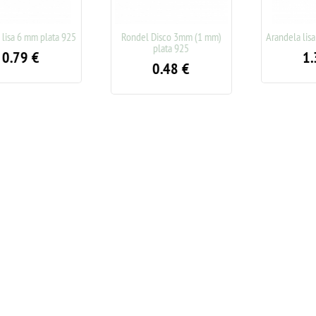
sa 6 mm plata 925
Rondel Disco 3mm (1 mm)
Arandela lisa 8
plata 925
.79
€
1.3
0.48
€