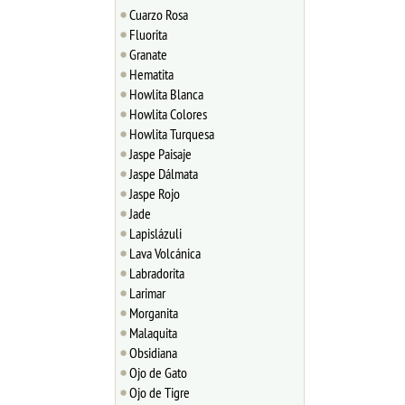
Cuarzo Rosa
Fluorita
Granate
Hematita
Howlita Blanca
Howlita Colores
Howlita Turquesa
Jaspe Paisaje
Jaspe Dálmata
Jaspe Rojo
Jade
Lapislázuli
Lava Volcánica
Labradorita
Larimar
Morganita
Malaquita
Obsidiana
Ojo de Gato
Ojo de Tigre