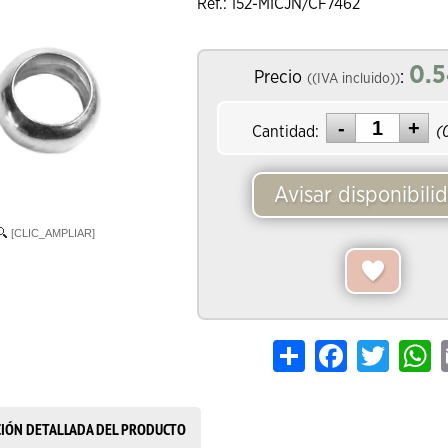
Ref.: 152-MICJN/CF7462
0.5
Precio
:
((IVA incluido))
Cantidad:
(
Avisar disponibili
[CLIC_AMPLIAR]
Share
Facebook
Twitter
W
CIÓN DETALLADA DEL PRODUCTO