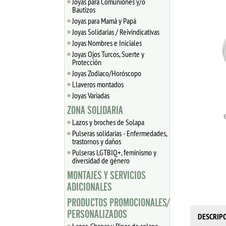
Joyas para Comuniones y/o
Bautizos
Joyas para Mamá y Papá
Joyas Solidarias / Reivindicativas
Joyas Nombres e Iniciales
Joyas Ojos Turcos, Suerte y
Protección
Joyas Zodiaco/Horóscopo
Llaveros montados
Joyas Variadas
ZONA SOLIDARIA
Lazos y broches de Solapa
Pulseras solidarias - Enfermedades,
trastornos y daños
Pulseras LGTBIQ+, feminismo y
diversidad de género
MONTAJES Y SERVICIOS
ADICIONALES
PRODUCTOS PROMOCIONALES/
PERSONALIZADOS
DESCRIP