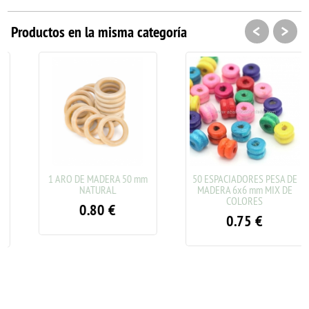
<
>
Productos en la misma categoría
1 ARO DE MADERA 50 mm
50 ESPACIADORES PESA DE
NATURAL
MADERA 6x6 mm MIX DE
COLORES
0.80
€
0.75
€