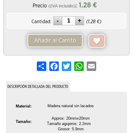
1.28
€
Precio
:
((IVA incluido))
Cantidad:
(
1.28
€)
Añadir al Carrito
Share
Facebook
Twitter
WhatsApp
Email
DESCRIPCIÓN DETALLADA DEL PRODUCTO
Madera natural sin lacados
Material:
Approx: 20mmx20mm
Tamaño:
T
amaño agujeros
: 2.2mm
Grosor: 5.9mm