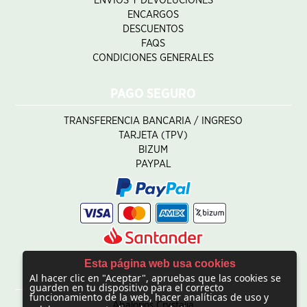
ENVÍOS Y DEVOLUCIONES
ENCARGOS
DESCUENTOS
FAQS
CONDICIONES GENERALES
PAGO SEGURO
TRANSFERENCIA BANCARIA / INGRESO
TARJETA (TPV)
BIZUM
PAYPAL
Esta página web usa cookies
Al hacer clic en "Aceptar", apruebas que las cookies se
CONTACTO
guarden en tu dispositivo para el correcto
funcionamiento de la web, hacer analíticas de uso y
Abalorios Crystalia