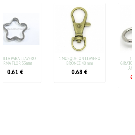
ERO
1 MOSQUETÓN LLAVERO
10 CONECTORES
m
BRONCE 40 mm
GIRATORIOS DOBLES PLAT
ANTIGUA 15x7mm
0.68
€
0.48
€
0.93